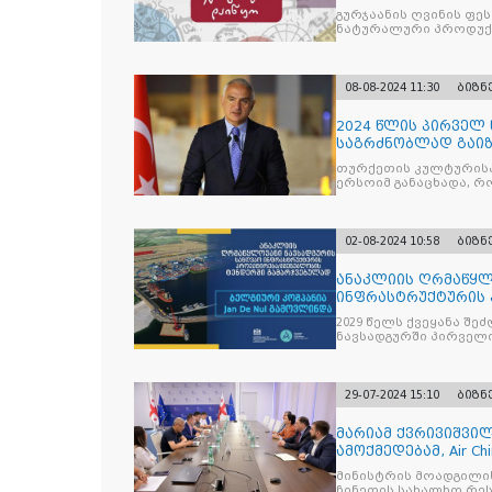
გურჯაანის ღვინის ფე
ნატურალური პროდუქტ
არამატერიალური
08-08-2024 11:30
ბიზნ
2024 წლის პირველ
საგრძნობლად გაი
თურქეთის კულტურისა 
ერსოიმ განაცხადა, რო
ქვეყანაში
02-08-2024 10:58
ბიზნ
ანაკლიის ღრმაწყლ
ინფრასტრუქტურის 
ტენდერში გამარჯვე
2029 წელს ქვეყანა შ
Nul გამოვლინდა
ნავსადგურში პირველი
ტვირთნაკადი საქარ
29-07-2024 15:10
ბიზნ
მარიამ ქვრივიშვილ
ამოქმედებამ, Air C
წარმატებით დასრუ
მინისტრის მოადგილი
ჩინეთის სახალხო რე