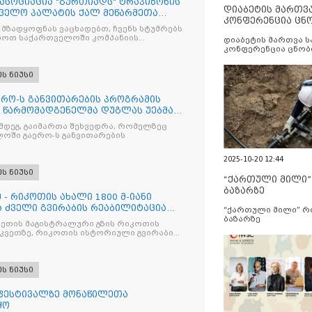
 ასოციაცია "გურთიადს" ტრაპიზონის
დიაბეტის მართვ
წველო პალატის ქალ მეწარმეთა
კონფერენცია ცნ
ენლები ესტუმრნენ
 მზადყოფნას ვაცხადებთ, ჩვენს სტუმრებს
და სერვისების გ
ნოთ საქართველოში კომპანიის
დიაბეტის მართვა 
შირებით
კონფერენცია ცნობ
სერვისების გაუმჯობ
ეს ნიუსი
რო-ს განვითარების პროგრამის
 წარმომადგენელმა დუგლას უებმა
წმუნებათა წერილი გადასცა
ემდეგ, გაიმართა შეხვედრა, რომელზეც
ლოში გაერო-ს განვითარების
2025-10-20 12:44
ეს ნიუსი
“ქართული მილი
ბაზარზე
- რიკოთის ახალი 1800 მ-იანი
ა ძველი გვირაბის რეაბილიტაცია
“ქართული მილი” 
ბაზარზე
ეთის მაგისტრალური გზის რიკოთის
ვეთზე, რიკოთის ისტორიული გვირაბის
ეს ნიუსი
 ფესტივალზე მონაწილეთა
ყო