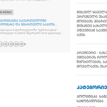
ახებ
მიხეილ ყაველ
ეს ნიუსი
ეროვნული უსა
 ასოციაცია საქართველოში
მოიცავს ჰიბრ
ჯდომარე და მმართველი საბჭოს
მიზანიც სახელმ
 ხასიათის შეხვედრაზე ეწვივნენ
ეფექტიან საქმ
სოციაცია საქართველოში "გურთიადის"
რქეთის საელჩოს ახლადდანიშნულ
ართველი საბჭოს წევრებმა მათ გადასცეს
აქვს
ს საკითხებში
11
12
13
14
15
პრემიერი - სა
უმთავრეს როლ
წყობილების, ს
მოქალაქის უსა
ᲙᲐᲢᲔᲒᲝᲠᲘᲔ
პოლიტიკა
სამ
საზოგადოება