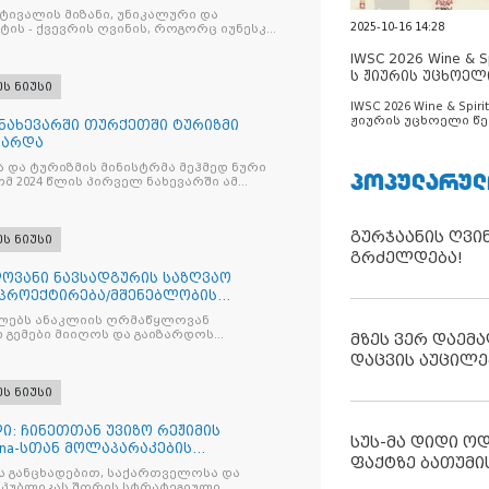
სტივალის მიზანი, უნიკალური და
2025-10-16 14:28
ის - ქვევრის ღვინის, როგორც იუნესკოს
IWSC 2026 Wine & Spi
ს ჟიურის უცხოელ
ეს ნიუსი
ცნობილია
IWSC 2026 Wine & Spirit
ჟიურის უცხოელი წე
 ნახევარში თურქეთში ტურიზმი
ცნობილია
ზარდა
და ტურიზმის მინისტრმა მეჰმედ ნური
ᲞᲝᲞᲣᲚᲐᲠᲣᲚ
მ 2024 წლის პირველ ნახევარში ამ
გურჯაანის ღვი
ეს ნიუსი
გრძელდება!
ოვანი ნავსადგურის საზღვაო
პროექტირება/მშენებლობის
ბულად ბელგიური კომპანია Jan De
ეძლებს ანაკლიის ღრმაწყლოვან
 გემები მიიღოს და გაიზარდოს
მზეს ვერ დაემა
თველოს
დაცვის აუცილე
ეს ნიუსი
ი: ჩინეთთან უვიზო რეჟიმის
სუს-მა დიდი ო
hina-სთან მოლაპარაკების
ფაქტზე ბათუმი
ლება დააჩქარა
ს განცხადებით, საქართველოსა და
სპუბლიკას შორის სტრატეგიული