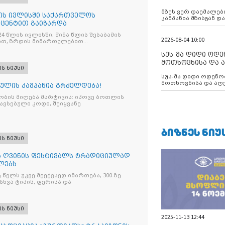
აუცილებლობას გ
მზეს ვერ დაემალები
ლის ივლისში საქართველოს
კამპანია მზისგან 
ოცენტით გაიზარდა
გვახსენებს
24 წლის ივლისში, წინა წლის შესაბამის
2026-08-04 10:00
ით, ზრდის მიმართულებით
ლი შეიტანა
სუს-მა დიდი ოდ
მოთხოვნისა და ა
ეს ნიუსი
ბათუმის მერიის
სუს-მა დიდი ოდენობით ქრთამის
დააკავა
მოთხოვნისა და აღე
ფხულის კამპანია გრძელდება!
მერიის თანამშრომ
ობის მიღება მარტივია: იპოვე ბოთლის
ავსებული კოდი, შეიყვანე
ᲑᲘᲖᲜᲔᲡ ᲜᲘᲣ
ეს ნიუსი
რ ღვინის ფესტივალს ტრადიციულად
ლებს
ელს უკვე მეექვსედ იმართება, 300-ზე
სხვა ტიპის, ფერისა და
ეს ნიუსი
2025-11-13 12:44