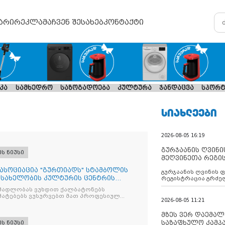
არი
რეკლამა
ჩვენ შესახებ
კონტაქტი
კა
სამხედრო
საზოგადოება
კულტურა
ჯანდაცვა
სპორტ
ᲡᲘᲐᲮᲚᲔᲔᲑᲘ
2026-08-05 16:19
გურჯაანის ღვინი
ეს ნიუსი
მეღვინეთა რეგი
 ასოციაცია "გურთიადს" სტამბოლის
გურჯაანის ღვინის 
სახელობის კულტურის ცენტრის
რეგისტრაცია გრძე
ა
მადლობას ვუხდით ქალბატონებს
მატებებს ვუსურვებთ მათ პროფესიულ
2026-08-05 11:21
მზეს ვერ დაემალე
საზაფხულო კამპა
ეს ნიუსი