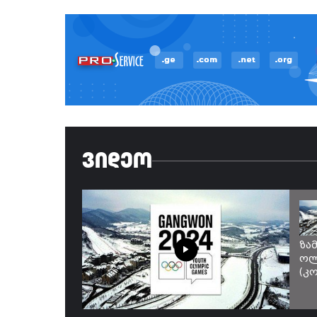
ᲕᲘᲓᲔᲝ
ზა
ოლ
(კ