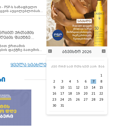
ვახსენებს
 - PSP-ს საზაფხულო
დაცვის აუცილებლობას
ენობით ქრთამის
ღების ფაქტზე
 თანამშრომელი
ბის ფაქტზე ბათუმის
აგვისტო 2026
ელი დააკავა
ყველა სიახლე
კვი
ორშ
სამ
ოთხ
ხუთ
პარ
შაბ
1
ᲡᲘ
2
3
4
5
6
7
8
9
10
11
12
13
14
15
10-01-2024
16
17
18
19
20
21
22
23
24
25
26
27
28
29
ევროპის მასშტაბით
30
31
წყალდიდობები, სავარაუდოდ,
გახშირდება!