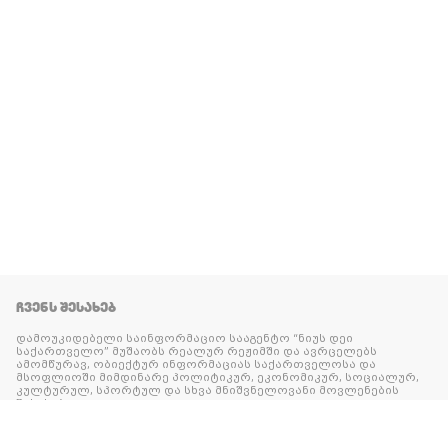
ᲩᲕᲔᲜᲡ ᲨᲔᲡᲐᲮᲔᲑ
დამოუკიდებელი საინფორმაციო სააგენტო “ნიუს დეი
საქართველო” მუშაობს რეალურ რეჟიმში და ავრცელებს
ამომწურავ, ობიექტურ ინფორმაციას საქართველოსა და
მსოფლიოში მიმდინარე პოლიტიკურ, ეკონომიკურ, სოციალურ,
კულტურულ, სპორტულ და სხვა მნიშვნელოვანი მოვლენების
შესახებ.
ᲕᲠᲪᲚᲐᲓ
ᲙᲝᲜᲢᲐᲥᲢᲘ