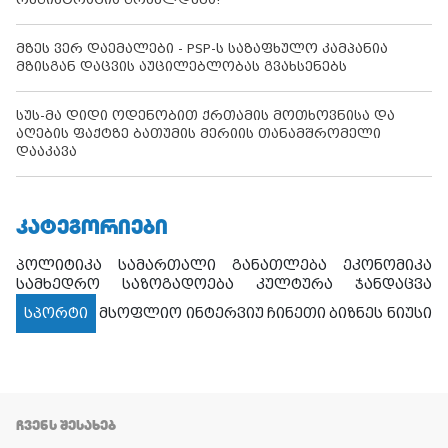
მზეს ვერ დაემალები - PSP-ს საზაფხულო კამპანია
მზისგან დაცვის აუცილებლობას გვახსენებს
სუს-მა დიდი ოდენობით ქრთამის მოთხოვნისა და
აღების ფაქტზე ბათუმის მერიის თანამშრომელი
დააკავა
ᲙᲐᲢᲔᲒᲝᲠᲘᲔᲑᲘ
პოლიტიკა
სამართალი
განათლება
ეკონომიკა
სამხედრო
საზოგადოება
კულტურა
ჯანდაცვა
სპორტი
მსოფლიო
ინტერვიუ
ჩინეთი
ბიზნეს ნიუსი
ᲩᲕᲔᲜᲡ ᲨᲔᲡᲐᲮᲔᲑ