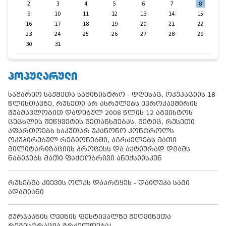
2
3
4
5
6
7
8
9
10
11
12
13
14
15
16
17
18
19
20
21
22
23
24
25
26
27
28
29
30
31
ᲞᲝᲞᲣᲚᲐᲠᲣᲚᲘ
საგარეო საქმეთა სამინისტრო - დღესაც, ოკუპაციის 18
წლისთავზე, რუსეთი არ ასრულებს ევროკავშირის
შუამავლობით დადებულ 2008 წლის 12 აგვისტოს
ცეცხლის შეწყვეტის შეთანხმებას. მეტიც, რუსეთი
აფართოებს საკუთარ უკანონო კონტროლს
ოკუპირებულ რეგიონებში, აგრძელებს მათი
მილიტარიზაციის პროცესს და აქტიურად დგამს
ნაბიჯებს მათი ფაქტობრივი ანექსიისკენ
რუსებმა კიევის ოლქს დაარტყეს - დაიღუპა სამი
ადამიანი
გურჯაანის ღვინის ფესტივალზე მეღვინეთა
რეგისტრაცია გრძელდება!