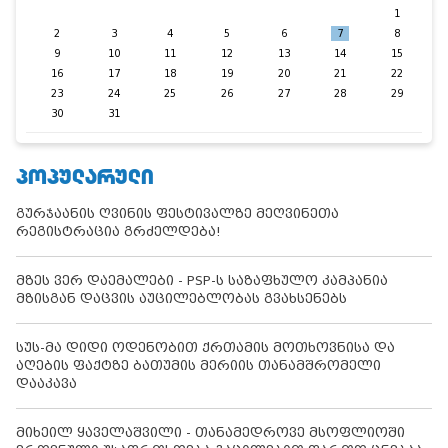
1
2
3
4
5
6
7
8
9
10
11
12
13
14
15
16
17
18
19
20
21
22
23
24
25
26
27
28
29
30
31
ᲞᲝᲞᲣᲚᲐᲠᲣᲚᲘ
გურჯაანის ღვინის ფესტივალზე მეღვინეთა
რეგისტრაცია გრძელდება!
მზეს ვერ დაემალები - PSP-ს საზაფხულო კამპანია
მზისგან დაცვის აუცილებლობას გვახსენებს
სუს-მა დიდი ოდენობით ქრთამის მოთხოვნისა და
აღების ფაქტზე ბათუმის მერიის თანამშრომელი
დააკავა
მიხეილ ყაველაშვილი - თანამედროვე მსოფლიოში