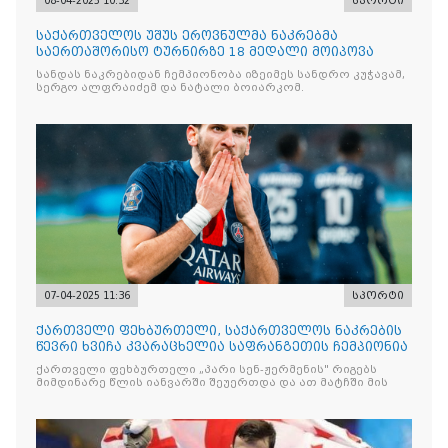
08-04-2025 10:32
სპორტი
საქართველოს უშუს ეროვნულმა ნაკრებმა
საერთაშორისო ტურნირზე 18 მედალი მოიპოვა
სანდას ნაკრებიდან ჩემპიონობა იზეიმეს სანდრო კუჭავამ,
სერგო ალფრაიძემ და ნატალი ბოიარკომ.
07-04-2025 11:36
სპორტი
ქართველი ფეხბურთელი, საქართველოს ნაკრების
წევრი ხვიჩა კვარაცხელია საფრანგეთის ჩემპიონია
ქართველი ფეხბურთელი „პარი სენ-ჟერმენის" რიგებს
მიმდინარე წლის იანვარში შეუერთდა და ათ მატჩში მის