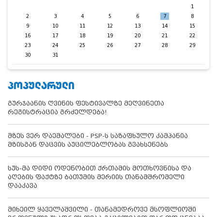
1
2
3
4
5
6
7
8
9
10
11
12
13
14
15
16
17
18
19
20
21
22
23
24
25
26
27
28
29
30
31
ᲞᲝᲞᲣᲚᲐᲠᲣᲚᲘ
გურჯაანის ღვინის ფესტივალზე მეღვინეთა
რეგისტრაცია გრძელდება!
მზეს ვერ დაემალები - PSP-ს საზაფხულო კამპანია
მზისგან დაცვის აუცილებლობას გვახსენებს
სუს-მა დიდი ოდენობით ქრთამის მოთხოვნისა და
აღების ფაქტზე ბათუმის მერიის თანამშრომელი
დააკავა
მიხეილ ყაველაშვილი - თანამედროვე მსოფლიოში