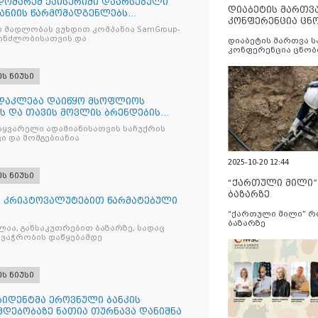
დომარემ ქაისერიში დაარსებული
დიაბეტის მართვ
პანიის წარმომადგენლებს
კონფერენცია ცნ
რამებით გათვალისწინებული
 მადლობას ვუხდით კომპანია SamGroup-
და სერვისების გ
ებ ინფორმაცია მიაწოდა
პინძლობისათვის და
დიაბეტის მართვა 
კონფერენცია ცნობ
სერვისების გაუმჯობ
ეს ნიუსი
ასდაკლება დაიწყო მსოფლიოს
ს და თავის მოვლის ბრენდების
აყვარელი ადამიანისათვის საჩუქრის
ვი და მომგებიანია
2025-10-20 12:44
ეს ნიუსი
“ქართული მილი
ბაზარზე
ი კრიპტოვალუტებით წარმატებული
“ქართული მილი” 
ბაზარზე
ნსაკუთრებით ბაზარზე, სადაც
 ვაჭრობის დაწყებამდე
ეს ნიუსი
იდენტმა ეროვნული ბანკის
მდებობაზე ნათია თურნავა დანიშნა