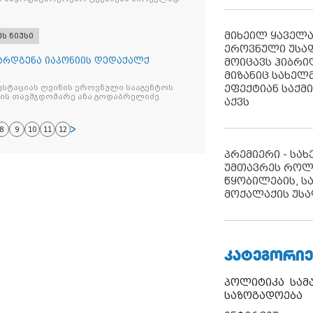
ბას
მიხეილ ყაველ
ეს ნიუსი
ეროვნული უსა
არდგენა იაპონიის დედაქალქ
მოიცავს ჰიბრ
მიზანიც სახელმ
ეფექტიან საქმ
უსტაციას ღვინის ეროვნული სააგენტოს
იის თავმჯდომარე ანა გოდაბრელიძე
აქვს
8
9
10
11
12
პრემიერი - სა
უმთავრეს როლ
წყობილების, ს
მოქალაქის უსა
ᲙᲐᲢᲔᲒᲝᲠᲘᲔ
პოლიტიკა
სამ
საზოგადოება