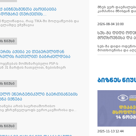
აუცილებლობას გ
მზეს ვერ დაემალები
 ბიზნესმენთა ასოციაცია
კამპანია მზისგან 
ჯდომარე თურქეთის
გვახსენებს
ა კოორდინაციის სააგენტოს, TİKA-
 წელიწადია, რაც TİKA-ში მოღვაწეობს და
რს ესტუმრა
2026-08-04 10:00
ვლამდე უმუშავია
სუს-მა დიდი ოდ
მოთხოვნისა და ა
ეს ნიუსი
ბათუმის მერიის
სუს-მა დიდი ოდენობით ქრთამის
დააკავა
მოთხოვნისა და აღე
ჩერის აქცია 20 თებერვლიდან
მერიის თანამშრომ
ბერვლის ჩათვლით გაგრძელდება
ოყენებას მომხმარებელი PSP-ს
ან 31 მარტის ჩათვლით, ნებისმიერ
ᲑᲘᲖᲜᲔᲡ ᲜᲘᲣ
ეს ნიუსი
ველო ენერგეტიკული გაერთიანების
ნა იქნება
იანება არის საერთაშორისო
იც უზრუნველყოფს ევროკავშირისა და
ეს ნიუსი
2025-11-13 12:44