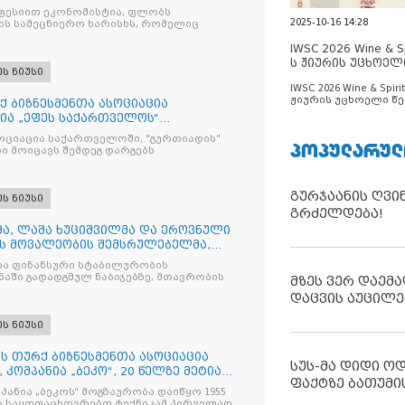
ფესიით ეკონომისტია, ფლობს
2025-10-16 14:28
ს სამეცნიერო ხარისხს, რომელიც
IWSC 2026 Wine & Spi
ს ჟიურის უცხოელ
ეს ნიუსი
ცნობილია
IWSC 2026 Wine & Spirit
ჟიურის უცხოელი წე
 ბიზნესმენთა ასოციაცია
ცნობილია
ნია „ეფეს საქართველოს“
რალური დირექტორი, ბატონი ველი
ოციაცია საქართველოში, "გურთიადის"
ᲞᲝᲞᲣᲚᲐᲠᲣᲚ
ვიდობებელი ვიზიტით ეწვია
ი მოიცავს შემდეგ დარგებს
გურჯაანის ღვი
ეს ნიუსი
გრძელდება!
მა, ლაშა ხუციშვილმა და ეროვნული
ის მოვალეობის შემსრულებელმა,
ემაჯამებელი შეხვედრა გამართეს
ა ფინანსური სტაბილურობის
ალუტო ფონდის მისიასთან
აში გადადგმულ ნაბიჯებზე, მთავრობის
მზეს ვერ დაემა
დაცვის აუცილე
ეს ნიუსი
ს თურქ ბიზნესმენთა ასოციაცია
სუს-მა დიდი ო
 კომპანია „ბეკო“, 20 წელზე მეტია
ფაქტზე ბათუმი
განიზაცია "კათარზისთან"
პანია „ბეკოს“ მოგზაურობა დაიწყო 1955
აგრძელებს სოციალური
ა საყოფაცხოვრებო ტექნიკამ პირველად