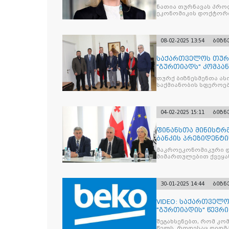
ნათია თურნავას პრო
ეკონომიკის დოქტორი
08-02-2025 13:54
ბიზნ
საქართველოს თურქ
"გურთიადს" კომპა
ამჟამინდელი გენე
თურქ ბიზნესმენთა ას
დინჩელი გამოსამშ
საქმიანობის სფეროებ
04-02-2025 15:11
ბიზნ
ფინანსთა მინისტრ
ბანკის პრეზიდენტ
ნათია თურნავამ, შ
მაკროეკონომიკური დ
საერთაშორისო სავ
მიმართულებით ქვეყან
30-01-2025 14:44
ბიზნ
VIDEO: საქართველო
"გურთიადის" წევრი,
საქველმოქმედო ორ
შეგახსენებთ, რომ კომ
თანამშრომლობით 
წელს, როდესაც დიდმ