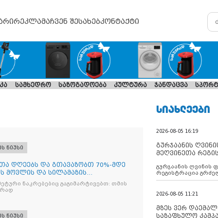
არი
რეკლამა
ჩვენ შესახებ
კონტაქტი
კა
სამხედრო
საზოგადოება
კულტურა
ჯანდაცვა
სპორტ
ᲡᲘᲐᲮᲚᲔᲔᲑᲘ
2026-08-05 16:19
გურჯაანის ღვინი
ეს ნიუსი
მეღვინეთა რეგი
თა დღეებს და გთავაზობთ 70%-მდე
გურჯაანის ღვინის 
ს მოვლის და სილამაზის
რეგისტრაცია გრძე
თო ასორტიმენტზე
მეტური ნაკრებებიც გაგიმარტივებთ: თმის
არად
2026-08-05 11:21
მზეს ვერ დაემალე
საზაფხულო კამპა
ეს ნიუსი