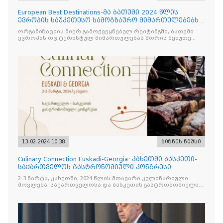
European Best Destinations-მა ბათუმი 2024 წლის
ევროპის საუკეთესო სამოგზაურო მიმართულებებს
შორის დაასახელა
ორგანიზაციის მიერ გამოქვეყნებულ რეიტინგში, ბათუმი
ევროპის ოც ტურისტულ მიმართულებას შორის მეხუთე
ადგილს იკავებს ისეთ პოპულარულ
13-02-2024 10:38
ბიზნეს ნიუსი
Culinary Connection Euskadi-Georgia: კახეთში ბასკეთი-
საქართველოს გასტრონომიული კონგრესი
გაიმართება
2-3 მარტს, კახეთში, 2024 წლის მთავარი კულინარიული
მოვლენა, საქართველოსა და ბასკეთის გასტრონომიული
კონგრესი - “Culinary Connection Euskadi-Georgia” ჩატარდება.