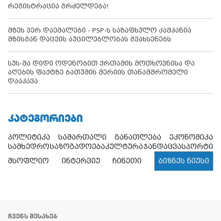
რეგისტრაცია გრძელდება!
მზეს ვერ დაემალები - PSP-ს საზაფხულო კამპანია
მზისგან დაცვის აუცილებლობას გვახსენებს
სუს-მა დიდი ოდენობით ქრთამის მოთხოვნისა და
აღების ფაქტზე ბათუმის მერიის თანამშრომელი
დააკავა
ᲙᲐᲢᲔᲒᲝᲠᲘᲔᲑᲘ
პოლიტიკა
სამართალი
განათლება
ეკონომიკა
სამხედრო
საზოგადოება
კულტურა
ჯანდაცვა
სპორტი
მსოფლიო
ინტერვიუ
ჩინეთი
ბიზნეს ნიუსი
ᲩᲕᲔᲜᲡ ᲨᲔᲡᲐᲮᲔᲑ