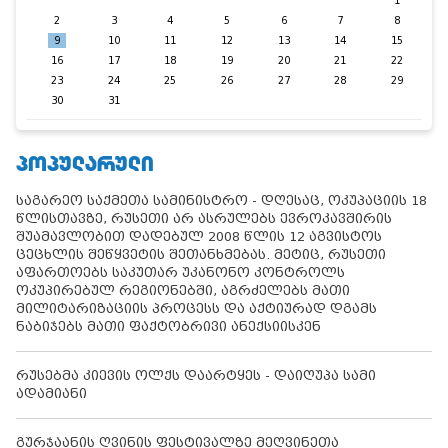
1
2
3
4
5
6
7
8
9
10
11
12
13
14
15
16
17
18
19
20
21
22
23
24
25
26
27
28
29
30
31
ᲞᲝᲞᲣᲚᲐᲠᲣᲚᲘ
საგარეო საქმეთა სამინისტრო - დღესაც, ოკუპაციის 18
წლისთავზე, რუსეთი არ ასრულებს ევროკავშირის
შუამავლობით დადებულ 2008 წლის 12 აგვისტოს
ცეცხლის შეწყვეტის შეთანხმებას. მეტიც, რუსეთი
აფართოებს საკუთარ უკანონო კონტროლს
ოკუპირებულ რეგიონებში, აგრძელებს მათი
მილიტარიზაციის პროცესს და აქტიურად დგამს
ნაბიჯებს მათი ფაქტობრივი ანექსიისკენ
რუსებმა კიევის ოლქს დაარტყეს - დაიღუპა სამი
ადამიანი
გურჯაანის ღვინის ფესტივალზე მეღვინეთა