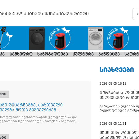
არი
რეკლამა
ჩვენ შესახებ
კონტაქტი
კა
სამხედრო
საზოგადოება
კულტურა
ჯანდაცვა
სპორტ
ᲡᲘᲐᲮᲚᲔᲔᲑᲘ
2026-08-05 16:19
გურჯაანის ღვინი
რტი
მეღვინეთა რეგი
აზე ფიცარნაგზე, ქართველი
გურჯაანის ღვინის 
ველმა შოთა მიშველიძემ
რეგისტრაცია გრძე
 მსოფლიოს ჩემპიონატის ვერცხლისა და
ევროპის ჩემპიონატის ორგზის ოქროს,
2026-08-05 11:21
მზეს ვერ დაემალე
საზაფხულო კამპა
რტი