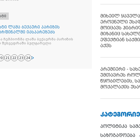
მიხეილ ყაველ
რტი
ეროვნული უსა
ტი ლაშა ბექაური პარიზის
მოიცავს ჰიბრ
არფინალში იასპარეზებს
მიზანიც სახელმ
ეფექტიან საქმ
 ჩემპიონმა ლაშა ბექაურმა პარიზის
 შეხვედრაში ბულგარელი
აქვს
20
21
22
23
24
პრემიერი - სა
უმთავრეს როლ
წყობილების, ს
მოქალაქის უსა
ᲙᲐᲢᲔᲒᲝᲠᲘᲔ
პოლიტიკა
სამ
საზოგადოება