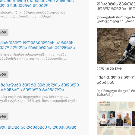
სტმა გურამ თუშიშვილმა პარიზის
დიაბეტის მართვ
ელი შეხვედრა მოიგო!
კონფერენცია ცნ
გუნდური შეჯიბრება გაიმართება და
და სერვისების გ
ლოს ისტორიაში ოლიმპიური
დიაბეტის მართვა 
ლ
კონფერენცია ცნობ
სერვისების გაუმჯობ
რტი
ი ქართველ ოლიმპიელებს პარიზის
ეულ უდიდეს წარმატებას ულოცავს
ისტებს, ტატო გრიგალაშვილს, ლაშა
ლამანიძეს ვულოცავ ოლიმპიადაზე
მატებას
2025-10-20 12:44
რტი
“ქართული მილი
ბაზარზე
მპიადაზე მეორე ვერცხლის მედალი
ი ბრინჯაოს მედალი გაინაღდა
“ქართული მილი” 
ბაზარზე
დაზე ოქროს მედლისთვის ბრძოლას
ლაშა გურული (63,5 კგ). მეოთხედფინალში
რტი
ტი ილია სულამანიძე ოლიმპიადის