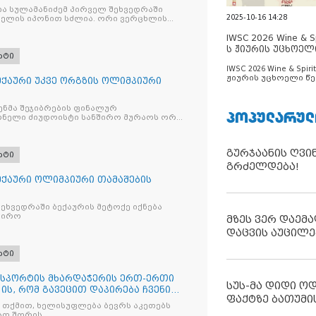
ია სულამანიძემ პირველ შეხვედრაში
2025-10-16 14:28
ელის იპონით სძლია. ორი ვერცხლის
IWSC 2026 Wine & Spi
ს ჟიურის უცხოელ
რტი
ცნობილია
IWSC 2026 Wine & Spirit
ჟიურის უცხოელი წე
ექაური უკვე ორგზის ოლიმპიური
ცნობილია
ნმა შეჯიბრების ფინალურ
ᲞᲝᲞᲣᲚᲐᲠᲣᲚ
ნელი ძიუდოისტი სანშირო მურაოს ორი
გურჯაანის ღვი
რტი
გრძელდება!
ექაური ოლიმპიური თამაშების
ხვედრაში ბექაურის მეტოქე იქნება
შირო
მზეს ვერ დაემა
დაცვის აუცილე
რტი
- სპორტის მხარდაჭერის ერთ-ერთი
სუს-მა დიდი ო
ის, რომ გავეცით დაპირება ჩვენი
ფაქტზე ბათუმი
 პრემიებთან დაკავშირებით,
 თქმით, ხელისუფლება ბევრს აკეთებს
ი იქნება დაწესებული პარალიმპიურ
ათ შორის