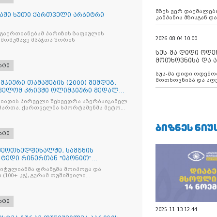
აუცილებლობას გ
მზეს ვერ დაემალები
აში ხუთი ქართველი არბიტრი
კამპანია მზისგან 
გვახსენებს
გაერთიანებამ პარიზის ზაფხულის
2026-08-04 10:00
მომუშავე მსაჯთა შორის
სუს-მა დიდი ოდ
მოთხოვნისა და ა
რტი
ბათუმის მერიის
სუს-მა დიდი ოდენობით ქრთამის
დააკავა
მოთხოვნისა და აღე
მპიური თამაშების (2000) შემდეგ,
მერიის თანამშრომ
ველომ კრივში ოლიმპიური მედალი
იადის პირველი შეხვედრა აზერბაიჯანელ
ამართა. ქართველმა სპორტსმენმა მეტოქე
ᲑᲘᲖᲜᲔᲡ ᲜᲘᲣ
რტი
მეოთხედფინალში, სამგზის
 ტედი რინერთან "იპონით"
ტიტულიანმა ფრანგმა მოიპოვა და
100+ კგ), გურამ თუშიშვილი
რტი
2025-11-13 12:44