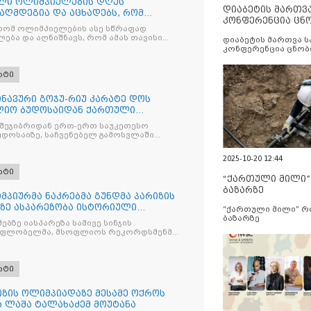
ილი ოლიმპიელების დღეს
დიაბეტის მართვ
აღმდეგია და აცხადებს, რომ
კონფერენცია ცნ
ა პარალიმპიელებისთვის
 რომ ოლიმპიელების ასე სწრაფად
და სერვისების გ
ხო ზეიმის მოწყობას გეგმავს
ება და აღნიშნავს, რომ ამას თავისი
დიაბეტის მართვა 
კონფერენცია ცნობ
სერვისების გაუმჯობ
რტი
ნავური გოჯუ-რიუ კარატე დოს
ლიო ბუდოსაიდან ქართული
ტებული დაბრუნდა
შეჯიბრიდან ერთ-ერთ საუკეთესო
უდოსაიზე, საჩვენებელ გამოსვლაში
2025-10-20 12:44
რტი
“ქართული მილი
ბაზარზე
პიურმა ნაკრებმა გუნდმა პარიზის
ზე ასპარეზობა ისტორიული
“ქართული მილი” 
ა
ბაზარზე
ებზე იასპარეზა სამივე სინჯის
მფლობელმა, მსოფლიოს რეკორდსმენმა,
ს
რტი
ზის ოლიმპიადაზე მესამე ოქროს
 ლაშა ტალახაძემ მოუტანა