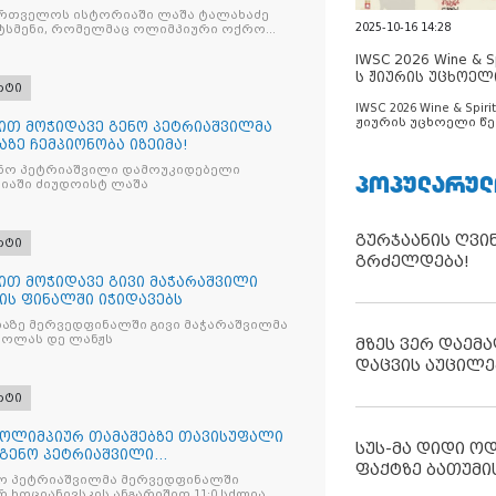
რთველოს ისტორიაში ლაშა ტალახაძე
2025-10-16 14:28
ტსმენი, რომელმაც ოლიმპიური ოქრო
IWSC 2026 Wine & Spi
ს ჟიურის უცხოელ
რტი
ცნობილია
IWSC 2026 Wine & Spirit
ჟიურის უცხოელი წე
თ მოჭიდავე გენო პეტრიაშვილმა
ცნობილია
ზე ჩემპიონობა იზეიმა!
გენო პეტრიაშვილი დამოუკიდებელი
ᲞᲝᲞᲣᲚᲐᲠᲣᲚ
აში ძიუდოისტ ლაშა
გურჯაანის ღვი
რტი
გრძელდება!
თ მოჭიდავე გივი მაჭარაშვილი
ის ფინალში იჭიდავებს
აზე მერვედფინალში გივი მაჭარაშვილმა
ოლას დე ლანჟს
მზეს ვერ დაემა
დაცვის აუცილე
რტი
ს ოლიმპიურ თამაშებზე თავისუფალი
სუს-მა დიდი ო
გენო პეტრიაშვილი
ფაქტზე ბათუმი
ასპარეზებს
ნო პეტრიაშვილმა მერვედფინალში
ხოციანივსკის ანგარიშით 11:0 სძლია