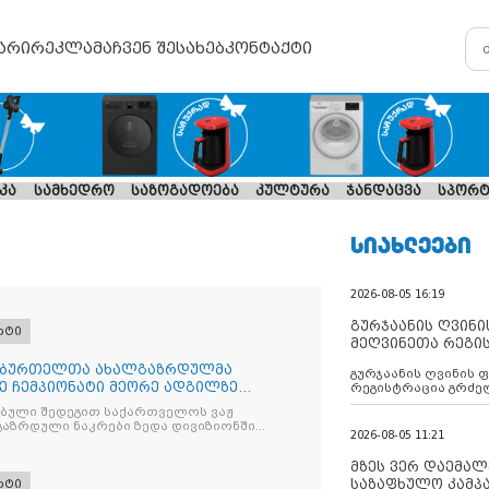
არი
რეკლამა
ჩვენ შესახებ
კონტაქტი
კა
სამხედრო
საზოგადოება
კულტურა
ჯანდაცვა
სპორტ
ᲡᲘᲐᲮᲚᲔᲔᲑᲘ
2026-08-05 16:19
გურჯაანის ღვინი
რტი
მეღვინეთა რეგი
ლბურთელთა ახალგაზრდულმა
გურჯაანის ღვინის 
დე ჩემპიონატი მეორე ადგილზე
რეგისტრაცია გრძე
ბული შედეგით საქართველოს ვაჟ
ზრდული ნაკრები ზედა დივიზიონში
2026-08-05 11:21
მზეს ვერ დაემალე
საზაფხულო კამპა
რტი