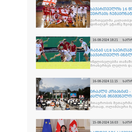
საქართველოს 16 
ევროპის ჩემპიონა
შეინარჩუნა
ქართველმა კალათბურ
ფინალურ ეტაპზე შვიდი
შეხვედრაში მოიპოვეს
16-08-2024 18:21
სპო
რაგბი U18 საერთაშ
საქართველო-ინგლი
ინგლისელებმა თამაში
მოახერხეს ლელოს დად
საჯარიმო დარტყმით 
16-08-2024 11:15
სპო
ირაკლი კობახიძე -
ძალიან მნიშვნელო
ქართული სპორტის
მთავრობის მეთაურმა
ერთად, ოლიმპიური ჩ
სახელმწიფო ჯილდოე
15-08-2024 16:03
სპო