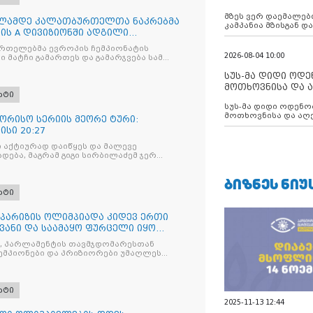
აუცილებლობას გ
მზეს ვერ დაემალები
წლამდე კალათბურთელთა ნაკრებმა
კამპანია მზისგან 
ტის А დივიზიონში ადგილი
გვახსენებს
თელებმა ევროპის ჩემპიონატის
2026-08-04 10:00
 მატჩი გამართეს და გამარჯვება სამ
.
სუს-მა დიდი ოდ
მოთხოვნისა და ა
რტი
ბათუმის მერიის
სუს-მა დიდი ოდენობით ქრთამის
დააკავა
მოთხოვნისა და აღე
ორისო სერიის მეორე ტური:
მერიის თანამშრომ
სი 20:27
 აქტიურად დაიწყეს და მალევე
ება, მაგრამ გიგი სირბილაძემ ჯერ
შეამცირა
ᲑᲘᲖᲜᲔᲡ ᲜᲘᲣ
რტი
 პარიზის ოლიმპიადა კიდევ ერთი
ვანი და საამაყო ფურცელი იყო
 ისტორიაში
, პარლამენტის თავმჯდომარესთან
ემპიონები და პრიზიორები უმაღლეს
ბზე
რტი
2025-11-13 12:44