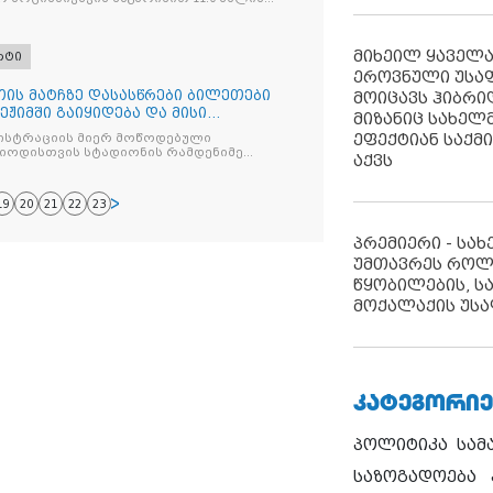
არანს
მიხეილ ყაველ
რტი
ეროვნული უსა
ის მატჩზე დასასწრები ბილეთები
მოიცავს ჰიბრ
ჟიმში გაიყიდება და მისი
მიზანიც სახელმ
ისტოს დაიწყება
ეფექტიან საქმ
ნისტრაციის მიერ მოწოდებული
რიოდისთვის სტადიონის რამდენიმე
აქვს
ის გამოყენება
19
20
21
22
23
პრემიერი - სა
უმთავრეს როლ
წყობილების, ს
მოქალაქის უსა
ᲙᲐᲢᲔᲒᲝᲠᲘᲔ
პოლიტიკა
სამ
საზოგადოება