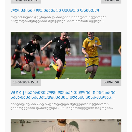
18-04-2024 11:39
სპორტი
ოლიმპიაში ოლიმპიური ცეცხლი დაინთო!
ოლიმპიური ცეცხლის დანთებას საპატიო სტუმრები
აპლოდისმენტებით შეხვდნენ. მათ შორის იყვნენ
საბერძნეთის პრეზიდენტი კატერინა საკელაროპულუ
11-04-2024 15:54
სპორტი
WU19 | საქართველოს ფეხბურთელთა, გოგონათა
ნაკრებმა საკვალიფიკაციო ეტაპზე ასპარეზობა
დაასრულა
მიხეილ მესხი 2-ზე ჩატარებული შეხვედრა სტუმართა
გამარჯვებით დასრულდა - 1:5. საქართველოს ნაკრების
რიგებში გოლი ნატა კვირკვაიას