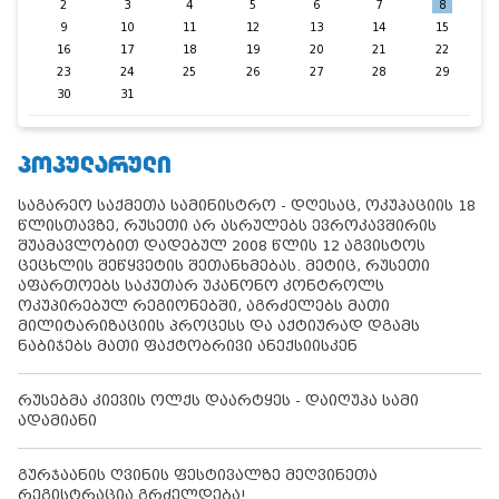
2
3
4
5
6
7
8
9
10
11
12
13
14
15
16
17
18
19
20
21
22
23
24
25
26
27
28
29
30
31
ᲞᲝᲞᲣᲚᲐᲠᲣᲚᲘ
საგარეო საქმეთა სამინისტრო - დღესაც, ოკუპაციის 18
წლისთავზე, რუსეთი არ ასრულებს ევროკავშირის
შუამავლობით დადებულ 2008 წლის 12 აგვისტოს
ცეცხლის შეწყვეტის შეთანხმებას. მეტიც, რუსეთი
აფართოებს საკუთარ უკანონო კონტროლს
ოკუპირებულ რეგიონებში, აგრძელებს მათი
მილიტარიზაციის პროცესს და აქტიურად დგამს
ნაბიჯებს მათი ფაქტობრივი ანექსიისკენ
რუსებმა კიევის ოლქს დაარტყეს - დაიღუპა სამი
ადამიანი
გურჯაანის ღვინის ფესტივალზე მეღვინეთა
რეგისტრაცია გრძელდება!