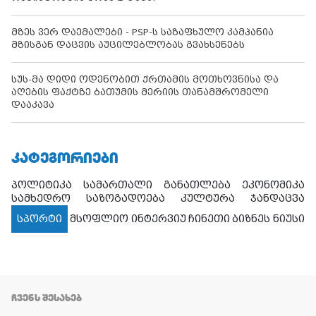
მზეს ვერ დაემალები - PSP-ს საზაფხულო კამპანია
მზისგან დაცვის აუცილებლობას გვახსენებს
სუს-მა დიდი ოდენობით ქრთამის მოთხოვნისა და
აღების ფაქტზე ბათუმის მერიის თანამშრომელი
დააკავა
ᲙᲐᲢᲔᲒᲝᲠᲘᲔᲑᲘ
პოლიტიკა
სამართალი
განათლება
ეკონომიკა
სამხედრო
საზოგადოება
კულტურა
ჯანდაცვა
სპორტი
მსოფლიო
ინტერვიუ
ჩინეთი
ბიზნეს ნიუსი
ᲩᲕᲔᲜᲡ ᲨᲔᲡᲐᲮᲔᲑ