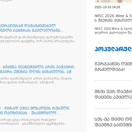
2025-10-16 14:28
IWSC 2026 Wine & Spi
ს ჟიურის უცხოელ
ცნობილია
კურატურამ დამამძიმებელ
IWSC 2026 Wine & Spirit
ენილი განზრახ მკვლელობის
ჟიურის უცხოელი წე
ბრალდ
ცნობილია
ატურამ დამამძიმებელ გარემოებებში
კვლელობის ფაქტზე, ორ პირს ბრალდება
ინა.
ᲞᲝᲞᲣᲚᲐᲠᲣᲚ
გურჯაანის ღვი
- ბიძინა ივანიშვილი არის ვამპირი,
გრძელდება!
ამპირს ეშინია დღის სინათლის, ამ
იძინა ივანიშვილი არის ვამპირი, მიდის
შინია დღის სინათლის, ამიტომ
გათენდეს იმისთვის, რომ ეს ბოროტება
მზეს ვერ დაემა
დაცვის აუცილე
- ჭირად ექცა მოსკოვის რუსული
ში ოპოზიციას - უსამშობლო
სუს-მა დიდი ო
ჭირად ექცა მოსკოვის რუსული
ოპოზიციას - უსამშობლო აგენტებმა
ფაქტზე ბათუმი
ენ კითხვებს: უნდა გაუქმდეს თუ არა
ნი, ოჯახური ღირებულებების და