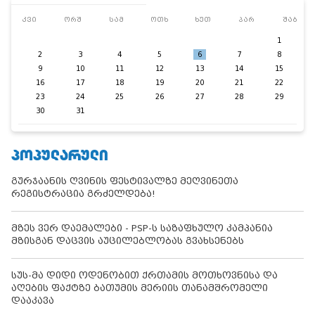
კვი
ორშ
სამ
ოთხ
ხუთ
პარ
შაბ
1
2
3
4
5
6
7
8
9
10
11
12
13
14
15
16
17
18
19
20
21
22
23
24
25
26
27
28
29
30
31
ᲞᲝᲞᲣᲚᲐᲠᲣᲚᲘ
გურჯაანის ღვინის ფესტივალზე მეღვინეთა
რეგისტრაცია გრძელდება!
მზეს ვერ დაემალები - PSP-ს საზაფხულო კამპანია
მზისგან დაცვის აუცილებლობას გვახსენებს
სუს-მა დიდი ოდენობით ქრთამის მოთხოვნისა და
აღების ფაქტზე ბათუმის მერიის თანამშრომელი
დააკავა