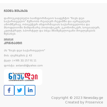
ᲩᲕᲔᲜᲡ ᲨᲔᲡᲐᲮᲔᲑ
დამოუკიდებელი საინფორმაციო სააგენტო “ნიუს დეი
საქართველო” მუშაობს რეალურ რეჟიმში და ავრცელებს
ამომწურავ, ობიექტურ ინფორმაციას საქართველოსა და
მსოფლიოში მიმდინარე პოლიტიკურ, ეკონომიკურ, სოციალურ,
კულტურულ, სპორტულ და სხვა მნიშვნელოვანი მოვლენების
შესახებ.
ᲕᲠᲪᲚᲐᲓ
ᲙᲝᲜᲢᲐᲥᲢᲘ
პს "ნიუს დეი საქართველო"
მის: ლეჩხუმის ქ. 43
ტელ: (+995 32) 257 91 11
ფოსტა: avtandil@yahoo.com
Copyright © 2023 Newsday.ge
Created by
Proservice