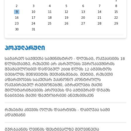
1
2
3
4
5
6
7
8
9
10
11
12
13
14
15
16
17
18
19
20
21
22
23
24
25
26
27
28
29
30
31
ᲞᲝᲞᲣᲚᲐᲠᲣᲚᲘ
საგარეო საქმეთა სამინისტრო - დღესაც, ოკუპაციის 18
წლისთავზე, რუსეთი არ ასრულებს ევროკავშირის
შუამავლობით დადებულ 2008 წლის 12 აგვისტოს
ცეცხლის შეწყვეტის შეთანხმებას. მეტიც, რუსეთი
აფართოებს საკუთარ უკანონო კონტროლს
ოკუპირებულ რეგიონებში, აგრძელებს მათი
მილიტარიზაციის პროცესს და აქტიურად დგამს
ნაბიჯებს მათი ფაქტობრივი ანექსიისკენ
რუსებმა კიევის ოლქს დაარტყეს - დაიღუპა სამი
ადამიანი
გურჯაანის ღვინის ფესტივალზე მეღვინეთა