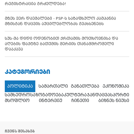
რეგისტრაცია გრძელდება!
მზეს ვერ დაემალები - PSP-ს საზაფხულო კამპანია
მზისგან დაცვის აუცილებლობას გვახსენებს
სუს-მა დიდი ოდენობით ქრთამის მოთხოვნისა და
აღების ფაქტზე ბათუმის მერიის თანამშრომელი
დააკავა
ᲙᲐᲢᲔᲒᲝᲠᲘᲔᲑᲘ
პოლიტიკა
სამართალი
განათლება
ეკონომიკა
სამხედრო
საზოგადოება
კულტურა
ჯანდაცვა
სპორტი
მსოფლიო
ინტერვიუ
ჩინეთი
ბიზნეს ნიუსი
ᲩᲕᲔᲜᲡ ᲨᲔᲡᲐᲮᲔᲑ