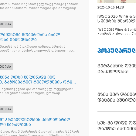
ნიშნოს, რომ საქართველო-ევროკავშირის
2025-10-16 14:28
სი შინაარსით, ორმხრივია და მხოლოდ
IWSC 2026 Wine & Spi
ს ჟიურის უცხოელ
იტიკა
ცნობილია
IWSC 2026 Wine & Spirit
ჟიურის უცხოელი წე
ლამენტმა მთავრობის ახალ
ცნობილია
ობა გამოუცხადა
იკისა და მდგრადი განვითარების
ᲞᲝᲞᲣᲚᲐᲠᲣᲚ
ავითაშვილი; საქართველოს თავდაცვის
გურჯაანის ღვი
იტიკა
გრძელდება!
 წინა ოთხი წელიწადი იყო
სე, გამოვიარეთ რევოლუციის ორი
ათრევის მცდელობა
მ შემთხვევით და თითოეულ თქვენგანს
ა ამ ერთიანობისთვის, ერთად
მზეს ვერ დაემა
დაცვის აუცილე
იტიკა
მ“ პრეზიდენტობის კანდიდატად
სუს-მა დიდი ო
ლი წარადგინა
ფაქტზე ბათუმი
ობოთ, რომ პარტიის პოლიტიკური საბჭოს
ელოს პრეზიდენტის