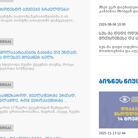
აუცილებლობას გ
მზეს ვერ დაემალები
როტესტო აქციები გრძელდება!
კამპანია მზისგან 
გვახსენებს
ენტმა სალომე ზურაბიშვილმა X-ის
 თავის პოსტში თბილისში დაწყებული
2026-08-04 10:00
სუს-მა დიდი ოდ
მოთხოვნისა და ა
იტიკა
ბათუმის მერიის
სუს-მა დიდი ოდენობით ქრთამის
დააკავა
მოთხოვნისა და აღე
 მოლაპარაკების გახსნა თუ უნდათ,
მერიის თანამშრომ
ა დღესვე მოვაწერ ხელს
 ხდებოდა ჩვენი ქვეყნის თავზე, როცა
დებოდა სიმშვიდე
ᲑᲘᲖᲜᲔᲡ ᲜᲘᲣ
იტიკა
 სამწუხაროდ, ყველაფერმა ერთად,
ტილამდე, რომ ევროკავშირმა
ვრიანების პროცესი მიმდინარე
ვართ 27 წევრი ქვეყნისგან შემდგარი
ერა, მაგრამ ჩვენ ველოდებოდით
ვენს ერთიანობაშია, მაგრამ, ასევე, ჩვენს
იტიკა
2025-11-13 12:44