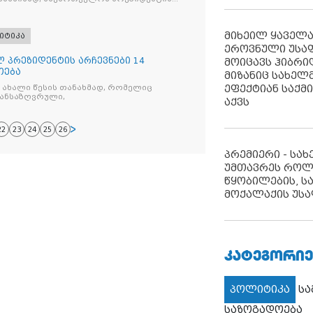
მიხეილ ყაველ
იტიკა
ეროვნული უსა
 პრეზიდენტის არჩევნები 14
მოიცავს ჰიბრ
თება
მიზანიც სახელმ
ეფექტიან საქმ
 ახალი წესის თანახმად, რომელიც
განსაზღვრული,
აქვს
22
23
24
25
26
პრემიერი - სა
უმთავრეს როლ
წყობილების, ს
მოქალაქის უსა
ᲙᲐᲢᲔᲒᲝᲠᲘᲔ
პოლიტიკა
ს
საზოგადოება