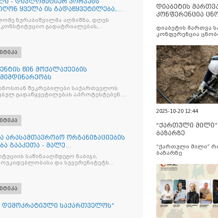
ლი - დიპლომატიურ კორპუსს
დიაბეტის მართვ
იღონ ყველა ის გადაწყვეტილება,
კონფერენცია ცნ
ო მისაღები, დაინიშნოს ახალი
ომე ზურაბიშვილმა აღნიშნა, დღეს
და სერვისების გ
საკონსტიტუციო გადატრიალებას,
დიაბეტის მართვა 
კონფერენცია ცნობ
სერვისების გაუმჯობ
იტიკა
ენტის წინ მოქალაქეების
 მიმდინარეობს
ანოსთან შეკრებილები საქართველოს
ებულ გადაწყვეტილებას აპროტესტებენ.
2025-10-20 12:44
იტიკა
“ქართული მილი
ბაზარზე
 არასამთავრობო ორგანიზაციების
ბა გააკეთა - მალე
“ქართული მილი” 
სამოქალაქო სექტორიდან
ბაზარზე
უციის საწინააღმდეგო ნაბიჯი,
ადამიანი და დასახავს ეროვნული
მოუკიდებლობასა და სუვერენიტეტს
ს მიზანს
შნული
იტიკა
- დემოკრატიული საქართველოს”