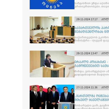
ხაზგასმით უნდა აღი
ურთიერთობები, თავი
ორმხრივი
28-11-2024 17:17
პოლ
საქართველოს პარ
შემადგენლობას ნდ
საქართველოს ეკონომ
მინისტრი – ლევან დ
მინისტრი – ირაკლი
28-11-2024 13:47
პოლ
ირაკლი კობახიძე -
გამოწვევებით სავ
მცდელობა, ომში ჩ
მინდა, ვისარგებლო ა
გადაგიხადოთ მადლობ
ბრძოლისთვის,
27-11-2024 11:36
პოლ
„ქართულმა ოცნება
მიხეილ ყაველაშვი
მოხარული ვარ, გაცნ
გადაწყვეტილების შესაბამისად, საქართვ