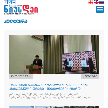
ᲙᲣᲚᲢᲣᲠᲐ
23-01-2024 17:14
კულტურა
თბილისში ჩატარდა მრგვალი მაგიდა თემაზე -
„მახტუმკული ფრაგი - შთაგონების წყარო“
გამოიცა თურქმენეთის პრეზიდენტის სერდარ
ბერდიმუჰამედოვის წიგნი „ახალგაზრდობა სამშობლოს
მხარდაჭერაა“