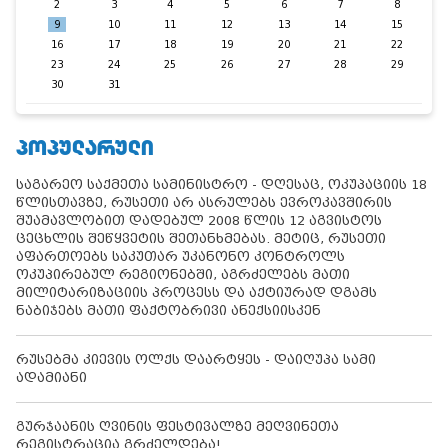
2
3
4
5
6
7
8
9
10
11
12
13
14
15
16
17
18
19
20
21
22
23
24
25
26
27
28
29
30
31
ᲞᲝᲞᲣᲚᲐᲠᲣᲚᲘ
საგარეო საქმეთა სამინისტრო - დღესაც, ოკუპაციის 18
წლისთავზე, რუსეთი არ ასრულებს ევროკავშირის
შუამავლობით დადებულ 2008 წლის 12 აგვისტოს
ცეცხლის შეწყვეტის შეთანხმებას. მეტიც, რუსეთი
აფართოებს საკუთარ უკანონო კონტროლს
ოკუპირებულ რეგიონებში, აგრძელებს მათი
მილიტარიზაციის პროცესს და აქტიურად დგამს
ნაბიჯებს მათი ფაქტობრივი ანექსიისკენ
რუსებმა კიევის ოლქს დაარტყეს - დაიღუპა სამი
ადამიანი
გურჯაანის ღვინის ფესტივალზე მეღვინეთა
რეგისტრაცია გრძელდება!