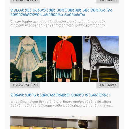
13-03-2024 11:36
კულტურა
VIDEO/ნუცა ბუზალაძის ევროვიზიის სიმღერისა და
ვიდეორგოლის პრემიერა გაიმართა
შედგა ჩვენი კლიპის პრემიერა და უბედნიერესი ვარ,
რადგან რეაქციებს ვაკვირდებოდი, განსაკუთრებით,
დაპატიჟებული სტუმრების – ყველას ძალიან მოეწონა
13-02-2024 09:58
კულტურა
ფიროსმანის საერთაშორისო ტურნე დასრულდა!
თითქმის ერთი წლის შემდეგ ნიკო ფიროსმანის 50-ამდე
ნამუშევარი საქართველოში დაბრუნდა და ისინი კვლავ
ეროვნულ გალერეაში გამოიფინება.