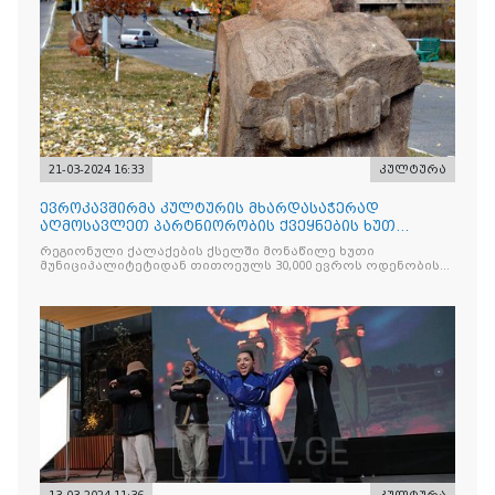
21-03-2024 16:33
კულტურა
ევროკავშირმა კულტურის მხარდასაჭერად
აღმოსავლეთ პარტნიორობის ქვეყნების ხუთ
რეგიონულ ქალაქს 150,000 ევრო გადასცა
რეგიონული ქალაქების ქსელში მონაწილე ხუთი
მუნიციპალიტეტიდან თითოეულს 30,000 ევროს ოდენობის
გრანტები გადასცა. კერძოდ, გრანტები მიიღეს ქუთაისმა და
ფოთმა