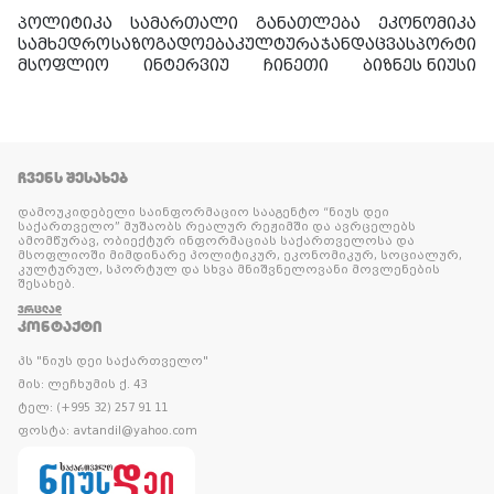
პოლიტიკა
სამართალი
განათლება
ეკონომიკა
სამხედრო
საზოგადოება
კულტურა
ჯანდაცვა
სპორტი
მსოფლიო
ინტერვიუ
ჩინეთი
ბიზნეს ნიუსი
ᲩᲕᲔᲜᲡ ᲨᲔᲡᲐᲮᲔᲑ
დამოუკიდებელი საინფორმაციო სააგენტო “ნიუს დეი
საქართველო” მუშაობს რეალურ რეჟიმში და ავრცელებს
ამომწურავ, ობიექტურ ინფორმაციას საქართველოსა და
მსოფლიოში მიმდინარე პოლიტიკურ, ეკონომიკურ, სოციალურ,
კულტურულ, სპორტულ და სხვა მნიშვნელოვანი მოვლენების
შესახებ.
ᲕᲠᲪᲚᲐᲓ
ᲙᲝᲜᲢᲐᲥᲢᲘ
პს "ნიუს დეი საქართველო"
მის: ლეჩხუმის ქ. 43
ტელ: (+995 32) 257 91 11
ფოსტა: avtandil@yahoo.com