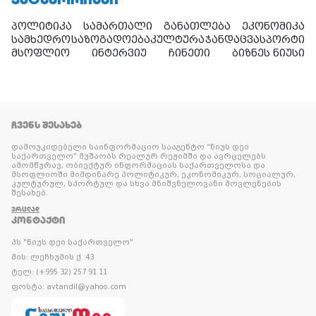
პოლიტიკა
სამართალი
განათლება
ეკონომიკა
სამხედრო
საზოგადოება
კულტურა
ჯანდაცვა
სპორტი
მსოფლიო
ინტერვიუ
ჩინეთი
ბიზნეს ნიუსი
ᲩᲕᲔᲜᲡ ᲨᲔᲡᲐᲮᲔᲑ
დამოუკიდებელი საინფორმაციო სააგენტო “ნიუს დეი
საქართველო” მუშაობს რეალურ რეჟიმში და ავრცელებს
ამომწურავ, ობიექტურ ინფორმაციას საქართველოსა და
მსოფლიოში მიმდინარე პოლიტიკურ, ეკონომიკურ, სოციალურ,
კულტურულ, სპორტულ და სხვა მნიშვნელოვანი მოვლენების
შესახებ.
ᲕᲠᲪᲚᲐᲓ
ᲙᲝᲜᲢᲐᲥᲢᲘ
პს "ნიუს დეი საქართველო"
მის: ლეჩხუმის ქ. 43
ტელ: (+995 32) 257 91 11
ფოსტა: avtandil@yahoo.com