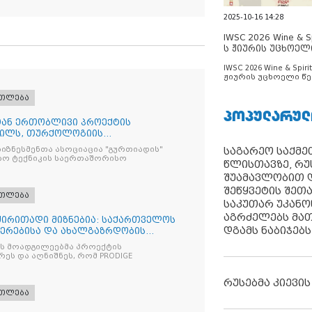
2025-10-16 14:28
IWSC 2026 Wine & Spi
ს ჟიურის უცხოელ
ცნობილია
IWSC 2026 Wine & Spirit
ჟიურის უცხოელი წე
ცნობილია
ათლება
ᲞᲝᲞᲣᲚᲐᲠᲣᲚ
სთან ერთობლივი პროექტის
რილს, თურქოლოგიის
ა თბილისის
საგარეო საქმეთ
იზნესმენთა ასოციაცია "გურთიადის"
ბო ტექნიკის საერთაშორისო
წლისთავზე, რუ
შუამავლობით დ
შეწყვეტის შეთ
ათლება
საკუთარ უკან
აგრძელებს მათ
 ძირითადი მიზნებია: საქართველოს
დგამს ნაბიჯებს
იერებისა და ახალგაზრდობის
ის მოადგილეებმა პროექტის
ეს და აღნიშნეს, რომ PRODIGE
რუსებმა კიევის
ათლება