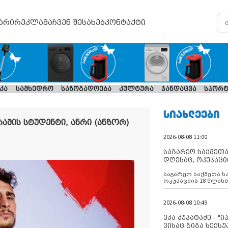
არი
რეკლამა
ჩვენ შესახებ
კონტაქტი
კა
სამხედრო
საზოგადოება
კულტურა
ჯანდაცვა
სპორტ
ᲡᲘᲐᲮᲚᲔᲔᲑᲘ
ამის სტუდენტი, ანრი (ანზორ)
2026-08-08 11:00
საგარეო საქმეთა
დღესაც, ოკუპაცი
რუსეთი არ ასრუ
საგარეო საქმეთა ს
შუამავლ
ოკუპაციის 18 წლის
ასრულებს ევროკავ
დადებულ 2008 წლის
შეწყვეტის შეთანხმე
2026-08-08 10:49
აფართოებს საკუთ
ოკუპირებულ რეგიონ
ეკა კუპატაძე - "
მილიტარიზაციის პ
ვისაც გიგა სექს
დგამს ნაბიჯებს მა