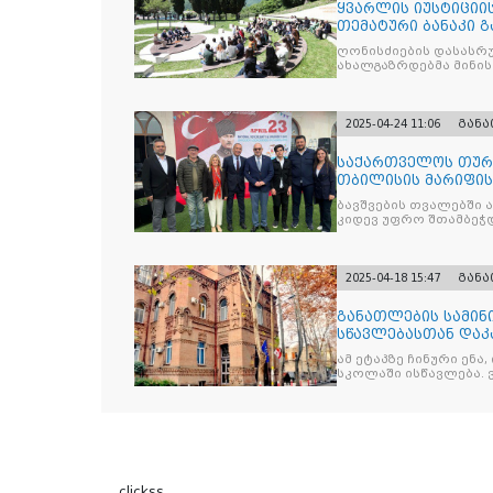
ყვარლის იუსტიციის
თემატური ბანაკი გ
ნაკადად ჩატარდებ
ღონისძიების დასასრუ
ახალგაზრდებმა მინი
საკითხებთან
2025-04-24 11:06
გან
საქართველოს თურქ
თბილისის მარიფის
ეროვნული სუვერე
ბავშვების თვალებში 
კიდევ უფრო შთამბეჭდ
2025-04-18 15:47
გან
განათლების სამინ
სწავლებასთან დაკ
ამ ეტაპზე ჩინური ენა
სკოლაში ისწავლება. 
clickss