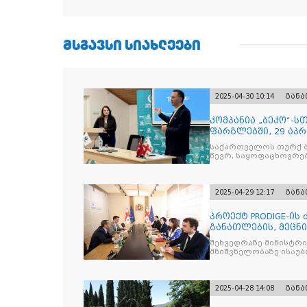
ᲛᲡᲒᲐᲕᲡᲘ ᲡᲘᲐᲮᲚᲔᲔᲑᲘ
2025-04-30 10:14
გან
კომპანია „ბეკო“-
ფარგლებში, 29 აპ
მიმართულებისა დ
საქართველოს თურქ ბ
წევრ, საყოფაცხოვრე
2025-04-29 12:17
გან
პროექტ PRODIGE-ის
განათლების, მეცნ
სამინისტრ
შეხვედრაზე მინისტრ
მნიშვნელობაზე ისაუბრ
2025-04-28 14:08
გან