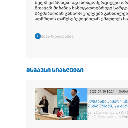
წელს დაარსდა. იგი არაკომერციული ორგ
მთავარ მიზანია საზოგადოებრივი სარგე
საქმიანობის განხორციელება განათლებ
აღზრდის დაწესებულებიდან უმაღლეს ს
უკან დაბრუნება
ᲛᲡᲒᲐᲕᲡᲘ ᲡᲘᲐᲮᲚᲔᲔᲑᲘ
2025-04-30 10:14
გან
კომპანია „ბეკო“-
ფარგლებში, 29 აპ
მიმართულებისა დ
საქართველოს თურქ ბ
წევრ, საყოფაცხოვრე