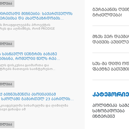
ათლება
გურჯაანის ღვი
 ძირითადი მიზნებია: საქართველოს
გრძელდება!
იერებისა და ახალგაზრდობის
ის მოადგილეებმა პროექტის
ეს და აღნიშნეს, რომ PRODIGE
მზეს ვერ დაემა
დაცვის აუცილე
ათლება
 სასწავლო ცენტრის ბაზაზე
აიხსნა, რომელიც წელს რვა
სუს-მა დიდი ო
ლს დისკუსია გაიმართა და
ფაქტზე ბათუმი
სტრებს მათთვის საინტერესო
ათლება
ᲙᲐᲢᲔᲒᲝᲠᲘᲔ
 ბიზნესმენთა ასოციაციამ
 სკოლაში გამართულ 23 აპრილის
პოლიტიკა
სამ
აკიაფებულმა სიხარულმა და ღიმილმა
ავი გახადა ამ
საზოგადოება
ინტერვიუ
ათლება