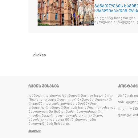
განათლების სამინ
სწავლებასთან დაკ
ამ ეტაპზე ჩინური ენა
სკოლაში ისწავლება. 
clickss
ᲩᲕᲔᲜᲡ ᲨᲔᲡᲐᲮᲔᲑ
ᲙᲝᲜᲢᲐᲥ
დამოუკიდებელი საინფორმაციო სააგენტო
პს "ნიუს 
“ნიუს დეი საქართველო” მუშაობს რეალურ
მის: ლეჩხუ
რეჟიმში და ავრცელებს ამომწურავ,
ობიექტურ ინფორმაციას საქართველოსა და
ტელ: (+995 
მსოფლიოში მიმდინარე პოლიტიკურ,
ფოსტა: avt
ეკონომიკურ, სოციალურ, კულტურულ,
სპორტულ და სხვა მნიშვნელოვანი
მოვლენების შესახებ.
ᲕᲠᲪᲚᲐᲓ