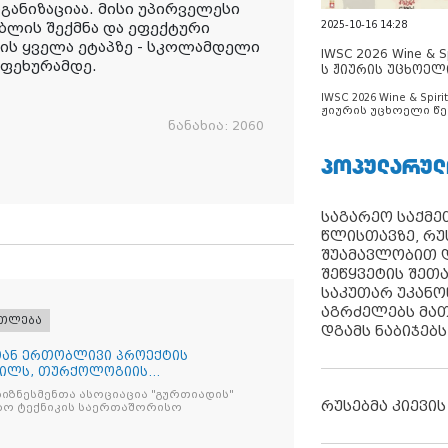
ანიზაციაა. მისი უპირველესი
2025-10-16 14:28
ბლის შექმნა და ეფექტური
ის ყველა ეტაპზე - სკოლამდელი
IWSC 2026 Wine & Spi
აფეხურამდე.
ს ჟიურის უცხოელ
ცნობილია
IWSC 2026 Wine & Spirit
ჟიურის უცხოელი წე
ცნობილია
ნანახია:
2060
ᲞᲝᲞᲣᲚᲐᲠᲣᲚ
საგარეო საქმეთ
წლისთავზე, რუ
შუამავლობით დ
შეწყვეტის შეთ
საკუთარ უკან
აგრძელებს მათ
ათლება
დგამს ნაბიჯებს
სთან ერთობლივი პროექტის
რილს, თურქოლოგიის
ა თბილისის
იზნესმენთა ასოციაცია "გურთიადის"
რუსებმა კიევის
ბო ტექნიკის საერთაშორისო