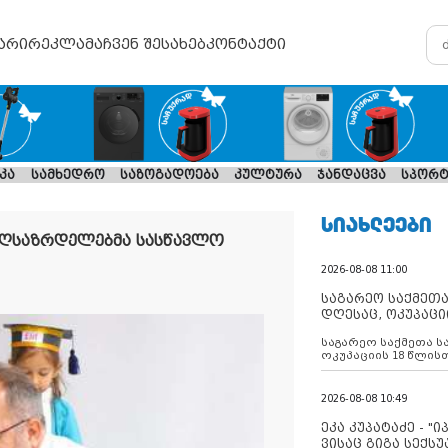
არი
რეკლამა
ჩვენ შესახებ
კონტაქტი
კა
სამხედრო
საზოგადოება
კულტურა
ჯანდაცვა
სპორტ
ᲡᲘᲐᲮᲚᲔᲔᲑᲘ
 აღსაზრდელებმა სასწავლო
2026-08-08 11:00
საგარეო საქმეთა
დღესაც, ოკუპაცი
რუსეთი არ ასრუ
საგარეო საქმეთა ს
შუამავლ
ოკუპაციის 18 წლის
ასრულებს ევროკავ
დადებულ 2008 წლის
შეწყვეტის შეთანხმე
2026-08-08 10:49
აფართოებს საკუთ
ოკუპირებულ რეგიონ
ეკა კუპატაძე - "
მილიტარიზაციის პ
ვისაც გიგა სექს
დგამს ნაბიჯებს მა