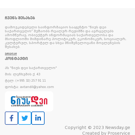
ᲩᲕᲔᲜᲡ ᲨᲔᲡᲐᲮᲔᲑ
დამოუკიდებელი საინფორმაციო სააგენტო “ნიუს დეი
საქართველო” მუშაობს რეალურ რეჟიმში და ავრცელებს
ამომწურავ, ობიექტურ ინფორმაციას საქართველოსა და
მსოფლიოში მიმდინარე პოლიტიკურ, ეკონომიკურ, სოციალურ,
კულტურულ, სპორტულ და სხვა მნიშვნელოვანი მოვლენების
შესახებ.
ᲕᲠᲪᲚᲐᲓ
ᲙᲝᲜᲢᲐᲥᲢᲘ
პს "ნიუს დეი საქართველო"
მის: ლეჩხუმის ქ. 43
ტელ: (+995 32) 257 91 11
ფოსტა: avtandil@yahoo.com
Copyright © 2023 Newsday.ge
Created by
Proservice