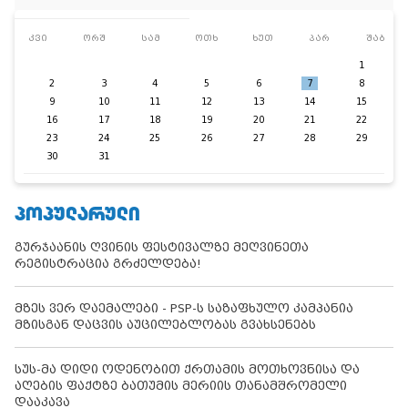
კვი
ორშ
სამ
ოთხ
ხუთ
პარ
შაბ
1
2
3
4
5
6
7
8
9
10
11
12
13
14
15
16
17
18
19
20
21
22
23
24
25
26
27
28
29
30
31
ᲞᲝᲞᲣᲚᲐᲠᲣᲚᲘ
გურჯაანის ღვინის ფესტივალზე მეღვინეთა
რეგისტრაცია გრძელდება!
მზეს ვერ დაემალები - PSP-ს საზაფხულო კამპანია
მზისგან დაცვის აუცილებლობას გვახსენებს
სუს-მა დიდი ოდენობით ქრთამის მოთხოვნისა და
აღების ფაქტზე ბათუმის მერიის თანამშრომელი
დააკავა