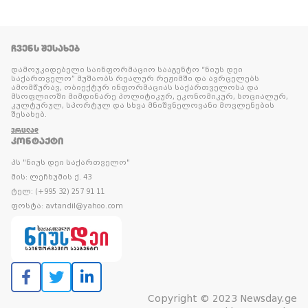
ᲩᲕᲔᲜᲡ ᲨᲔᲡᲐᲮᲔᲑ
დამოუკიდებელი საინფორმაციო სააგენტო “ნიუს დეი
საქართველო” მუშაობს რეალურ რეჟიმში და ავრცელებს
ამომწურავ, ობიექტურ ინფორმაციას საქართველოსა და
მსოფლიოში მიმდინარე პოლიტიკურ, ეკონომიკურ, სოციალურ,
კულტურულ, სპორტულ და სხვა მნიშვნელოვანი მოვლენების
შესახებ.
ᲕᲠᲪᲚᲐᲓ
ᲙᲝᲜᲢᲐᲥᲢᲘ
პს "ნიუს დეი საქართველო"
მის: ლეჩხუმის ქ. 43
ტელ: (+995 32) 257 91 11
ფოსტა: avtandil@yahoo.com
Copyright © 2023 Newsday.ge