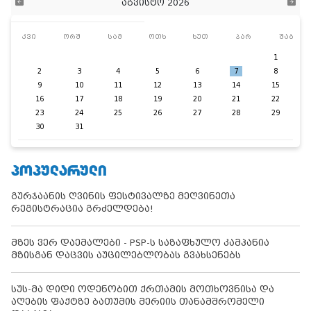
აგვისტო 2026
კვი
ორშ
სამ
ოთხ
ხუთ
პარ
შაბ
1
2
3
4
5
6
7
8
9
10
11
12
13
14
15
16
17
18
19
20
21
22
23
24
25
26
27
28
29
30
31
ᲞᲝᲞᲣᲚᲐᲠᲣᲚᲘ
გურჯაანის ღვინის ფესტივალზე მეღვინეთა
რეგისტრაცია გრძელდება!
მზეს ვერ დაემალები - PSP-ს საზაფხულო კამპანია
მზისგან დაცვის აუცილებლობას გვახსენებს
სუს-მა დიდი ოდენობით ქრთამის მოთხოვნისა და
აღების ფაქტზე ბათუმის მერიის თანამშრომელი