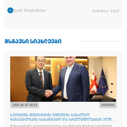
უკან დაბრუნება
ნანახია:
1827
ᲛᲡᲒᲐᲕᲡᲘ ᲡᲘᲐᲮᲚᲔᲔᲑᲘ
2025-05-07 16:29
ჩინეთი
სპორტის მინისტრმა ჩინეთის სახალხო
რესპუბლიკის საგანგებო და სრულუფლებიან ელჩს
უმასპინძლა
შეხვედრაზე საქართველოსა და ჩინეთს შორის სპორტის