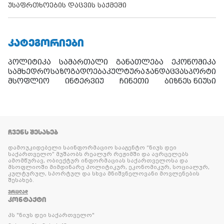
უსაფრთხოების დაცვის საქმეში
ᲙᲐᲢᲔᲒᲝᲠᲘᲔᲑᲘ
პოლიტიკა
სამართალი
განათლება
ეკონომიკა
სამხედრო
საზოგადოება
კულტურა
ჯანდაცვა
სპორტი
მსოფლიო
ინტერვიუ
ჩინეთი
ბიზნეს ნიუსი
ᲩᲕᲔᲜᲡ ᲨᲔᲡᲐᲮᲔᲑ
დამოუკიდებელი საინფორმაციო სააგენტო “ნიუს დეი
საქართველო” მუშაობს რეალურ რეჟიმში და ავრცელებს
ამომწურავ, ობიექტურ ინფორმაციას საქართველოსა და
მსოფლიოში მიმდინარე პოლიტიკურ, ეკონომიკურ, სოციალურ,
კულტურულ, სპორტულ და სხვა მნიშვნელოვანი მოვლენების
შესახებ.
ᲕᲠᲪᲚᲐᲓ
ᲙᲝᲜᲢᲐᲥᲢᲘ
პს "ნიუს დეი საქართველო"