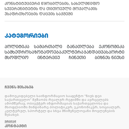
კონსტიტუციური წყობილების, სახელმწიფო
სუვერენიტეტის და თითოეული მოქალაქის
უსაფრთხოების დაცვის საქმეში
ᲙᲐᲢᲔᲒᲝᲠᲘᲔᲑᲘ
პოლიტიკა
სამართალი
განათლება
ეკონომიკა
სამხედრო
საზოგადოება
კულტურა
ჯანდაცვა
სპორტი
მსოფლიო
ინტერვიუ
ჩინეთი
ბიზნეს ნიუსი
ᲩᲕᲔᲜᲡ ᲨᲔᲡᲐᲮᲔᲑ
დამოუკიდებელი საინფორმაციო სააგენტო “ნიუს დეი
საქართველო” მუშაობს რეალურ რეჟიმში და ავრცელებს
ამომწურავ, ობიექტურ ინფორმაციას საქართველოსა და
მსოფლიოში მიმდინარე პოლიტიკურ, ეკონომიკურ, სოციალურ,
კულტურულ, სპორტულ და სხვა მნიშვნელოვანი მოვლენების
შესახებ.
ᲕᲠᲪᲚᲐᲓ
ᲙᲝᲜᲢᲐᲥᲢᲘ