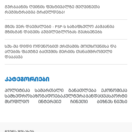
გურჯაანის ღვინის ფესტივალზე მეღვინეთა
რეგისტრაცია გრძელდება!
მზეს ვერ დაემალები - PSP-ს საზაფხულო კამპანია
მზისგან დაცვის აუცილებლობას გვახსენებს
სუს-მა დიდი ოდენობით ქრთამის მოთხოვნისა და
აღების ფაქტზე ბათუმის მერიის თანამშრომელი
დააკავა
ᲙᲐᲢᲔᲒᲝᲠᲘᲔᲑᲘ
პოლიტიკა
სამართალი
განათლება
ეკონომიკა
სამხედრო
საზოგადოება
კულტურა
ჯანდაცვა
სპორტი
მსოფლიო
ინტერვიუ
ჩინეთი
ბიზნეს ნიუსი
ᲩᲕᲔᲜᲡ ᲨᲔᲡᲐᲮᲔᲑ