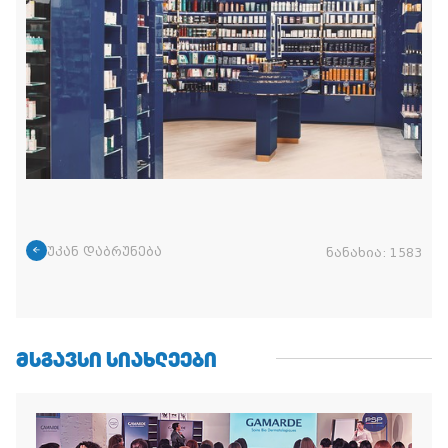
უკან დაბრუნება
ნანახია:
1583
ᲛᲡᲒᲐᲕᲡᲘ ᲡᲘᲐᲮᲚᲔᲔᲑᲘ