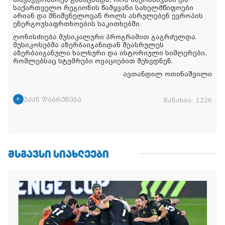
საქართველო
რეგიონის
წამყვანი
სახელმწიფოები
არიან
და
მნიშვნელოვან
როლს
ასრულებენ
ევროპის
ენერგოუსაფრთხოები
ს საკითხებში
.
ღონისძიება
მუსიკალური
პროგრამით
გაგრძელდა
.
მუსიკოსებმა
აზერბაიჯანიდან
შეასრულეს
აზერბაიჯანული
ხალხური
და
ისტორიული
სიმღერები
,
რომლებსაც სტუმრები
ოვაციებით
შეხვდნენ
.
ავთანდილ ოთინაშვილი
უკან დაბრუნება
ნანახია:
1226
ᲛᲡᲒᲐᲕᲡᲘ ᲡᲘᲐᲮᲚᲔᲔᲑᲘ