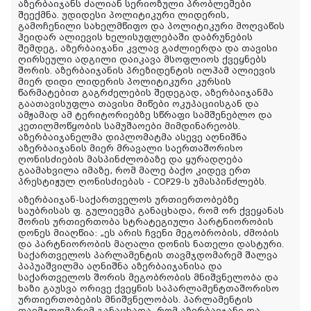
აზერბაიჯანს
ძალიან
სერიოზული
პრობლემები
შეექმნა
.
უდიდესი პოლიტიკური
ლიდერის
,
გამოჩენილი
სახელმწიფო
და
პოლიტიკური
მოღვაწის
ჰეიდარ
ალიევის
ხელისუფლებაში
დაბრუნების
შემდეგ
,
აზერბაიჯანი
კვლავ
გაძლიერდა
და
თავისი
ღირსეული
ადგილი
დაიკავა
მსოფლიოს
ქვეყნებს
შორის
.
აზერბაიჯანის
პრეზიდენტის
ილჰამ
ალიევის
მიერ
დიდი
ლიდერის
პოლიტიკური
კურსის
წარმატებით
გაგრძელების
შედეგად
,
აზერბაიჯანმა
გაათავისუფლა
თავისი
მიწები
ოკუპაციისგან
და
ამჟამად
ამ
ტერიტორიებზე
სწრაფი
სამშენებლო
და
კეთილმოწყობის
სამუშაოები
მიმდინარეობს
.
აზერბაიჯანელმა
დიპლომატმა
ასევე
აღნიშნა
აზერბაიჯანის
მიერ
მრავალი
საერთაშორისო
ღონისძიების
მასპინძლობაზე
და
ყურადღება
გაამახვილა
იმაზე
,
რომ
მალე
ბაქო
კიდევ
ერთ
პრესტიჟულ
ღონისძიებას
- COP29-
ს
უმასპინძლებს
.
აზერბაიჯან
-
საქართველოს
ურთიერთობებზე
საუბრისას
ფ. გულიევმა
განაცხადა
,
რომ
ორ
ქვეყანას
შორის
ურთიერთობა
სტრატეგიული
პარტნიორობის
დონეს
მიაღწია
: „
ეს
არის
ჩვენი
მეგობრობის
,
ძმობის
და
პარტნიორობის
მაღალი
დონის
ნათელი
დასტური
.
საქართველოს
პარლამენტის
თავმჯდომარემ
შალვა
პაპუაშვილმა
აღნიშნა
აზერბაიჯანისა
და
საქართველოს
შორის
მეგობრობის
მნიშვნელობა
და
ხაზი
გაუსვა
ორივე
ქვეყნის
საპარლამენტთაშორისო
ურთიერთობების
მნიშვნელობას
.
პარლამენტის
თავმჯდომარემ
განაცხადა
,
რომ
აზერბაიჯანი
და