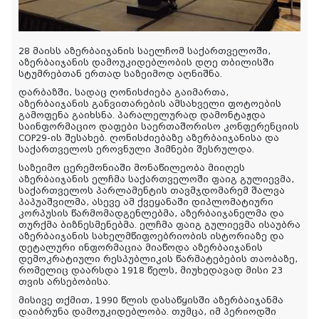
28
მაის
ს
აზერბაიჯანის საელჩომ საქართველოში,
აზერბაიჯანის
დამოუკიდებლობის
დღე
თბილისში
სტუმრებთან ერთად
საზეიმოდ
აღნიშნა
.
დარბაზში
,
სადაც
ღონისძიება
გაიმართა
,
აზერბაიჯანის
განვითარების
ამსახველი
ფოტოების
გამოფენა
გაიხსნა
.
პარალელურად
დამონტაჟდა
საინფორმაციო
დაფები
საერთაშორისო კონფერენციის
COP29-
ის
შესახებ
.
ღონისძიებაზე
აზერბაიჯანისა
და
საქართველოს
ეროვნული
ჰიმნები
შესრულდა
.
საზეიმო
ცერემონიაში
მონაწილეობა
მიიღეს
აზერბაიჯანის
ელჩმა
საქართველოში
ფაიგ
გულიევმა
,
საქართველოს
პარლამენტის
თავმჯდომარემ
შალვა
პაპუაშვილმა
,
ასევე
ამ
ქვეყანაში
დიპლომატიური
კორპუსის
წარმომადგენლებმა
,
აზერბაიჯანელმა
და
თურქმა
ბიზნესმენებმა
.
ელჩმა
ფაიგ
გულიევმა
ისაუბრა
აზერბაიჯანის
სახელმწიფოებრიობის
ისტორიაზე
და
დეტალური
ინფორმაცია
მიაწოდა
აზერბაიჯანის
დემოკრატიული
რესპუბლიკის
წარმატებებ
ი
ს
თაობაზე
,
რომელიც
დაარსდა
1918
წელს
,
მიუხედავად
მისი
23
თვის
არსებობისა
.
მისი
ვე
თქმით
, 1990
წლის
დასაწყისში
აზერბაიჯანმა
დაიბრუნა
დამოუკიდებლობა
.
თუმცა
,
იმ
პერიოდში