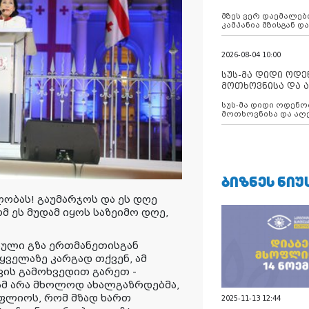
აუცილებლობას გ
მზეს ვერ დაემალები
კამპანია მზისგან 
გვახსენებს
2026-08-04 10:00
სუს-მა დიდი ოდ
მოთხოვნისა და ა
ბათუმის მერიის
სუს-მა დიდი ოდენობით ქრთამის
დააკავა
მოთხოვნისა და აღე
მერიის თანამშრომ
ᲑᲘᲖᲜᲔᲡ ᲜᲘᲣ
ბას! გაუმარჯოს და ეს დღე
მ ეს მუდამ იყოს საზეიმო დღე,
ული გზა ერთმანეთისგან
ყველაზე კარგად თქვენ, ამ
ვის გამოხვედით გარეთ -
ამ არა მხოლოდ ახალგაზრდებ
მა
,
ოფლიოს, რომ მზად ხართ
2025-11-13 12:44