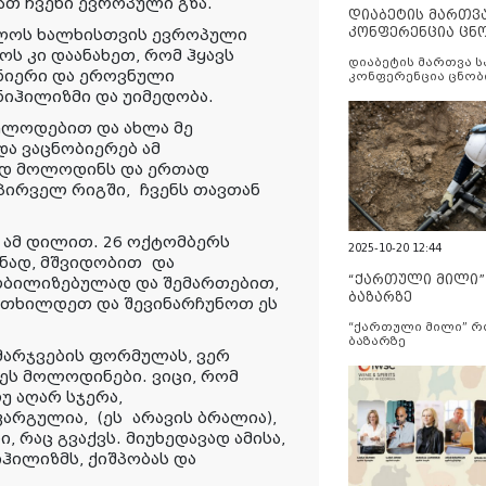
ათ ჩვენი ევროპული გზა.
დიაბეტის მართვ
კონფერენცია ცნ
ელოს ხალხისთვის ევროპული
და სერვისების გ
ს კი დაანახეთ, რომ ჰყავს
დიაბეტის მართვა 
ნიერი და ეროვნული
კონფერენცია ცნობ
სერვისების გაუმჯობ
ნიჰილიზმი და უიმედობა.
ელოდებით და ახლა მე
და ვაცნობიერებ ამ
დიდ მოლოდინს და ერთად
 პირველ რიგში
,
ჩვენს თავთან
ვი ამ დილით. 26 ოქტომბერს
2025-10-20 12:44
ნად, მშვიდობი
თ
და
“ქართული მილი
ობილიზებულად და შემართებით,
ბაზარზე
რთხილდეთ და შევინარჩუნოთ ეს
“ქართული მილი” 
ბაზარზე
მარჯვების ფორმულას, ვერ
ეს მოლოდინები. ვიცი, რომ
უ აღარ სჯერა,
კარგულია,
(ეს
არავის ბრალია
)
,
, რაც გვაქვს. მიუხედავად ამისა,
ჰილიზმს, ქიშპობას და