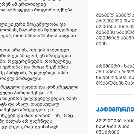
წერენ ამ ერთობლივ
და სტრატეგია როგორი იქნება -
მიხეილ ყაველ
ეროვნული უსა
ლიტიკური მოცემულობა და
მოიცავს ჰიბრ
ბლობას, ჩატარდეს ჩვეულებრივი
მიზანიც სახელმ
ალება, რომ წარმოაჩინოს თავისი
ეფექტიან საქმ
აქვს
იტოთ არა ის, თუ ვის ვაძლევთ
სწორედ ამიტომ, ეს არჩევნები
მი. რეფერენდუმი, რომელზეც
პრემიერი - სა
 ევროპა? და როცა ჩვენ ხმას
უმთავრეს როლ
ე პარტიას, რეალურად, ხმას
წყობილების, ს
ვროპულ მომავალს!
მოქალაქის უსა
ნკრეტული ვადით და კონკრეტული
ეული პარლამენტი. ამ
 ნაკისრი ვალდებულებები, ამის
ატს და ახალ, თავისუფალ
ᲙᲐᲢᲔᲒᲝᲠᲘᲔ
ამენტო არჩევნებს. ეს
ისკებს და მათ შორის
,
ის
,
რაც
პოლიტიკა
სამ
ე ძალას არ გაუჩნდეს
საზოგადოება
 ცდუნება
, რაც გვინახავს.
ინტერვიუ