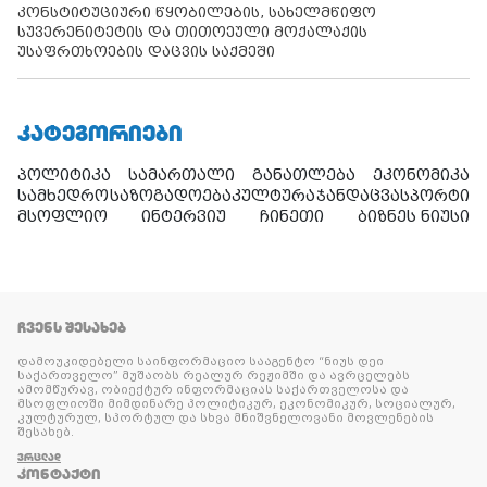
კონსტიტუციური წყობილების, სახელმწიფო
სუვერენიტეტის და თითოეული მოქალაქის
უსაფრთხოების დაცვის საქმეში
ᲙᲐᲢᲔᲒᲝᲠᲘᲔᲑᲘ
პოლიტიკა
სამართალი
განათლება
ეკონომიკა
სამხედრო
საზოგადოება
კულტურა
ჯანდაცვა
სპორტი
მსოფლიო
ინტერვიუ
ჩინეთი
ბიზნეს ნიუსი
ᲩᲕᲔᲜᲡ ᲨᲔᲡᲐᲮᲔᲑ
დამოუკიდებელი საინფორმაციო სააგენტო “ნიუს დეი
საქართველო” მუშაობს რეალურ რეჟიმში და ავრცელებს
ამომწურავ, ობიექტურ ინფორმაციას საქართველოსა და
მსოფლიოში მიმდინარე პოლიტიკურ, ეკონომიკურ, სოციალურ,
კულტურულ, სპორტულ და სხვა მნიშვნელოვანი მოვლენების
შესახებ.
ᲕᲠᲪᲚᲐᲓ
ᲙᲝᲜᲢᲐᲥᲢᲘ