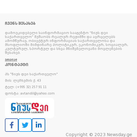
ᲩᲕᲔᲜᲡ ᲨᲔᲡᲐᲮᲔᲑ
დამოუკიდებელი საინფორმაციო სააგენტო “ნიუს დეი
საქართველო” მუშაობს რეალურ რეჟიმში და ავრცელებს
ამომწურავ, ობიექტურ ინფორმაციას საქართველოსა და
მსოფლიოში მიმდინარე პოლიტიკურ, ეკონომიკურ, სოციალურ,
კულტურულ, სპორტულ და სხვა მნიშვნელოვანი მოვლენების
შესახებ.
ᲕᲠᲪᲚᲐᲓ
ᲙᲝᲜᲢᲐᲥᲢᲘ
პს "ნიუს დეი საქართველო"
მის: ლეჩხუმის ქ. 43
ტელ: (+995 32) 257 91 11
ფოსტა: avtandil@yahoo.com
Copyright © 2023 Newsday.ge