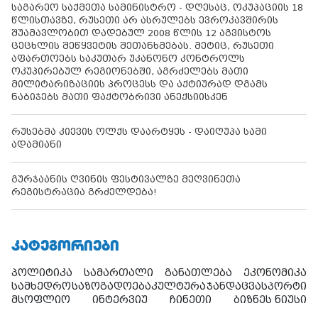
საგარეო საქმეთა სამინისტრო - დღესაც, ოკუპაციის 18
წლისთავზე, რუსეთი არ ასრულებს ევროკავშირის
შუამავლობით დადებულ 2008 წლის 12 აგვისტოს
ცეცხლის შეწყვეტის შეთანხმებას. მეტიც, რუსეთი
აფართოებს საკუთარ უკანონო კონტროლს
ოკუპირებულ რეგიონებში, აგრძელებს მათი
მილიტარიზაციის პროცესს და აქტიურად დგამს
ნაბიჯებს მათი ფაქტობრივი ანექსიისკენ
რუსებმა კიევის ოლქს დაარტყეს - დაიღუპა სამი
ადამიანი
გურჯაანის ღვინის ფესტივალზე მეღვინეთა
რეგისტრაცია გრძელდება!
ᲙᲐᲢᲔᲒᲝᲠᲘᲔᲑᲘ
პოლიტიკა
სამართალი
განათლება
ეკონომიკა
სამხედრო
საზოგადოება
კულტურა
ჯანდაცვა
სპორტი
მსოფლიო
ინტერვიუ
ჩინეთი
ბიზნეს ნიუსი