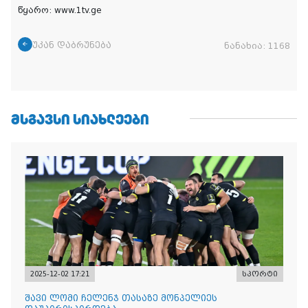
წყარო: www.1tv.ge
უკან დაბრუნება
ნანახია:
1168
ᲛᲡᲒᲐᲕᲡᲘ ᲡᲘᲐᲮᲚᲔᲔᲑᲘ
2025-12-02 17:21
სპორტი
შავი ლომი ჩელენჯ თასაზე მონპელიეს