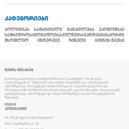
ᲙᲐᲢᲔᲒᲝᲠᲘᲔᲑᲘ
პოლიტიკა
სამართალი
განათლება
ეკონომიკა
სამხედრო
საზოგადოება
კულტურა
ჯანდაცვა
სპორტი
მსოფლიო
ინტერვიუ
ჩინეთი
ბიზნეს ნიუსი
ᲩᲕᲔᲜᲡ ᲨᲔᲡᲐᲮᲔᲑ
დამოუკიდებელი საინფორმაციო სააგენტო “ნიუს დეი
საქართველო” მუშაობს რეალურ რეჟიმში და ავრცელებს
ამომწურავ, ობიექტურ ინფორმაციას საქართველოსა და
მსოფლიოში მიმდინარე პოლიტიკურ, ეკონომიკურ, სოციალურ,
კულტურულ, სპორტულ და სხვა მნიშვნელოვანი მოვლენების
შესახებ.
ᲕᲠᲪᲚᲐᲓ
ᲙᲝᲜᲢᲐᲥᲢᲘ
პს "ნიუს დეი საქართველო"
მის: ლეჩხუმის ქ. 43