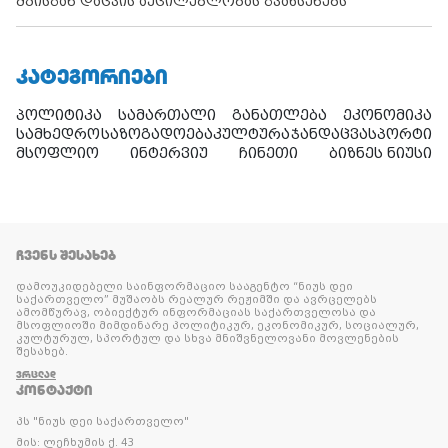
მზისგან დაცვის აუცილებლობას გვახსენებს
ᲙᲐᲢᲔᲒᲝᲠᲘᲔᲑᲘ
პოლიტიკა
სამართალი
განათლება
ეკონომიკა
სამხედრო
საზოგადოება
კულტურა
ჯანდაცვა
სპორტი
მსოფლიო
ინტერვიუ
ჩინეთი
ბიზნეს ნიუსი
ᲩᲕᲔᲜᲡ ᲨᲔᲡᲐᲮᲔᲑ
დამოუკიდებელი საინფორმაციო სააგენტო “ნიუს დეი
საქართველო” მუშაობს რეალურ რეჟიმში და ავრცელებს
ამომწურავ, ობიექტურ ინფორმაციას საქართველოსა და
მსოფლიოში მიმდინარე პოლიტიკურ, ეკონომიკურ, სოციალურ,
კულტურულ, სპორტულ და სხვა მნიშვნელოვანი მოვლენების
შესახებ.
ᲕᲠᲪᲚᲐᲓ
ᲙᲝᲜᲢᲐᲥᲢᲘ
პს "ნიუს დეი საქართველო"
მის: ლეჩხუმის ქ. 43