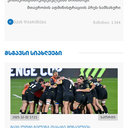
ურთიერთდამოკიდებულებას მოითხოვს.
მთავრობის ადმინისტრაციის პრეს-სამსახური
უკან დაბრუნება
ნანახია:
1344
ᲛᲡᲒᲐᲕᲡᲘ ᲡᲘᲐᲮᲚᲔᲔᲑᲘ
2025-12-02 17:21
სპორტი
შავი ლომი ჩელენჯ თასაზე მონპელიეს