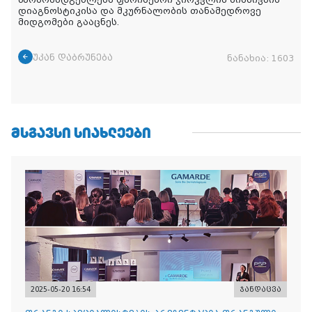
წარმომადგენლებს ფარისებრი ჯირკვლის სიმსივნის
დიაგნოსტიკისა და მკურნალობის თანამედროვე
მიდგომები გააცნეს.
უკან დაბრუნება
ნანახია:
1603
ᲛᲡᲒᲐᲕᲡᲘ ᲡᲘᲐᲮᲚᲔᲔᲑᲘ
2025-05-20 16:54
ჯანდაცვა