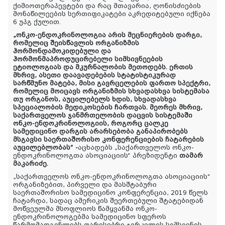
ქიმიოთერაპევტები
და რაც მთავარია,
ღონისძიების
მონაწილეების
სერთიფიკატები
აკრედიტებული
იქნება
6 უპგ ქულით.
„
ონკო
-
ენდოკრინოლოგია
არის
მეცნიერების
დარგი
,
რომელიც
შეისწავლის
ორგანიზმის
ჰორმონდამოკიდებული
და
ჰორმონმაპროდუცირებელი
სიმსივნეების
ეტიოლოგიას
და
მკურნალობის
მეთოდებს
.
ერთის
მხრივ
,
ასეთი
დაავადებების
სტატისტიკურად
სარწმუნო
მატება
,
მისი
გავრცელების
ფართო
სპექტრი
,
რომელიც
მოიცავს
ორგანიზმის
სხვადასხვა
სისტემასა
თუ
ორგანოს
,
აუცილებელს
ხდის
,
სხვადასხვა
სპეციალობის
მედიკოსების
ჩართვას
.
მეორეს
მხრივ
,
საქართველოს
ჯანმრთელობის
დაცვის
სისტემაში
ონკო
-
ენდოკრინოლოგიის
,
როგორც
ცალკე
სამედიცინო
დარგის
არარსებობა
განაპირობებს
მსგავსი საერთაშორისო კონფერენციების ჩატარების
აუცილებლობას
“ -
აცხადებს „საქართველოს ონკო-
ენდოკრინოლოგთა ასოციაციის“ პრეზიდენტი
თამარ
მაკარიძე.
„საქართველოს ონკო-ენდოკრინოლოგთა
ასოციაციის
“
ორგანიზებით, პირველი და მასშტაბური
საერთაშორისო სამედიცინო კონფერენცია, 2019 წელს
ჩატარდა, სადაც ამერიკის შეერთებული შტატებიდან
მოწვეულმა მსოფლიოს წამყვანმა ონკო-
ენდოკრინოლოგებმა სამედიცინო სფეროს