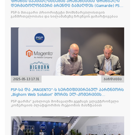
ფრანგი სპეციალისტების პრეზენტაცია ფრანგული
დერმატოლოგიური ბრენდი გამაღდეს (Gamarde) PSP-
ს ქსელის თან
PSP-ს მთავარი პრიორიტეტი მომხმარებლისთვის
ჯანმრთელობასა და სილამაზეზე ზრუნვის გამარტივებაა
2025-05-13 17:31
ჯანდაცვა
PSP-სა და „MAGENTO“-ს სერტიფიცირებულ პარტნიორს
„Bighorn Web Solution“ შორის ელ-კომერციის
პლატფორმის
PSP ფარმა“ უახლოეს მომავალში გეგმავს ელექტრონული
კომერციის პლატფორმის რეგიონის მასშტაბით