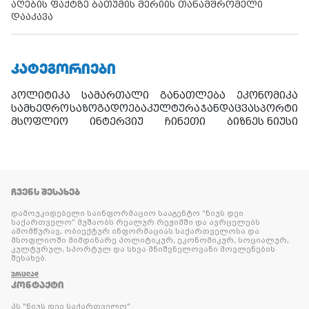
აღების ფაქტზე ბათუმის მერიის თანამშრომელი
დააკავა
ᲙᲐᲢᲔᲒᲝᲠᲘᲔᲑᲘ
პოლიტიკა
სამართალი
განათლება
ეკონომიკა
სამხედრო
საზოგადოება
კულტურა
ჯანდაცვა
სპორტი
მსოფლიო
ინტერვიუ
ჩინეთი
ბიზნეს ნიუსი
ᲩᲕᲔᲜᲡ ᲨᲔᲡᲐᲮᲔᲑ
დამოუკიდებელი საინფორმაციო სააგენტო “ნიუს დეი
საქართველო” მუშაობს რეალურ რეჟიმში და ავრცელებს
ამომწურავ, ობიექტურ ინფორმაციას საქართველოსა და
მსოფლიოში მიმდინარე პოლიტიკურ, ეკონომიკურ, სოციალურ,
კულტურულ, სპორტულ და სხვა მნიშვნელოვანი მოვლენების
შესახებ.
ᲕᲠᲪᲚᲐᲓ
ᲙᲝᲜᲢᲐᲥᲢᲘ
პს "ნიუს დეი საქართველო"