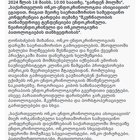
2024
წლის
18
მაისს
,
10:00 საათზე,
"
გარდენ
ჰოლში
"
,
„
საქართველოს
ონკო
-
ენდოკრინოლოგთა
ასიციაციის
“
ეგიდით
,
რიგით
მეორე
საერთაშორისო
სამედიცინო
კონფერენცია
ტარდება თემაზე
"
მკურნალობის
თანამედროვე
ტენდენციები
ენდოკრინული
,
ნეიროენდოკრინული
და
ონკოლოგიური
პათოლოგიების
თანხვედრისას
".
ღონისძების მიზანია, ონკო
-
ენდოკრინოლოგიის
დარგში
საერთაშორისო
გამოცდილების
,
მსოფლიოში
უახლესი
მიღწევების
შესწავლა
და
ჩვენი
ქვეყნის
პრაქტიკაში
მათი
დანერგვის
ხელშეწყობა
.
კონფერენციის
მომხსენებლები იქნებიან
ემორის
საუნივერსიტეტო
კლინიკის
წამყვანი
პროფესორები
ამერიკის შეერთებული შტატებიდან, რომლებიც
თავიანთ გამოცდილებას გაუზიარებენ ქართველ
ექიმებს ონკო-ენდოკრინოლოგიის მნიშვნელოვან
საკითხებზე, როგორიცაა კიბოს საწინააღმდეგო
თერაპიის ენდოკრინოლოგიური გვერდითი ეფექტები,
ასევე პარათირეოიდული ფარისებრი ჯირკვლის
პათოლოგიები, მკურნალობა და პორსტოპერაციული
გართულებები და სხვა.
„საქართველოს ონკო-ენდოკრინოლოგთა ასოციაციის“
მიერ ორგანიზებული საერთაშორისო
სამედიცინო
კონფერენციას დაესწრებიან საქართველოში მოღვაწე
ენდოკრინოლოგები
,
ონკოლოგიის
სხვადასხვა
სფეროში
მომუშავე
სპეციალისტები
,
ონკო
-
ქირურგები
,
პათომორფოლოგები
,
რადიოლოგები
,