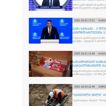
საქართველოს ყოფ
პროკურატურამ განსა
შემოსავლის ლეგალიზ
პრემიერ-მინისტრს -
წარუდგინა
2025-10-21 17:21
სამ
ვაჟა სირაძე - 3 დ
კანონდარღვევის 53
სამართალდამრღვე
3 დღის განმავლობაში
ფაქტი, აქედან სამარ
ნაწილი უკვე დაკავებ
2025-10-21 11:40
სამ
საგამოძიებო სამსა
სარეალიზაციოდ გა
„Jacobs Monar
საგამოძიებო სამსახუ
გამზადებული, 10 000 ე
სასაქონლო ნიშნით უ
და 2 400 ერთეულზე მეტ
უკანონო ნიშანდებულ
2025-10-20 12:44
ბიზნ
“ქართული მილი” 
“ქართული მილი” რო