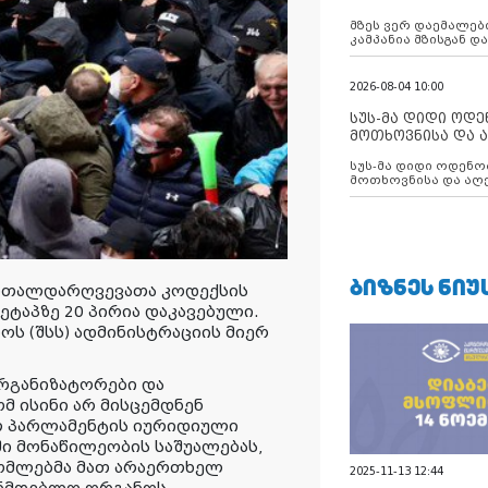
აუცილებლობას გ
მზეს ვერ დაემალები
კამპანია მზისგან 
გვახსენებს
2026-08-04 10:00
სუს-მა დიდი ოდ
მოთხოვნისა და ა
ბათუმის მერიის
სუს-მა დიდი ოდენობით ქრთამის
დააკავა
მოთხოვნისა და აღე
მერიის თანამშრომ
ᲑᲘᲖᲜᲔᲡ ᲜᲘᲣ
ართალდარღვევათა კოდექსის
 ეტაპზე 20 პირია დაკავებული.
როს (შსს) ადმინისტრაციის მიერ
.
ორგანიზატორები და
მ ისინი არ მისცემდნენ
მილ პარლამენტის იურიდიული
ში მონაწილეობის საშუალებას,
რომლებმა მათ არაერთხელ
2025-11-13 12:44