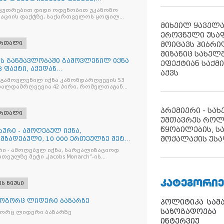
ილ პ
კუთრებით დიდი ოდენობით უკანონო
აციის ფაქტზე, საქართველოს ყოფილ
 ირაკლი ღარიბაშვილს ბრალდება
მიხეილ ყაველ
ეროვნული უსა
ართალი
მოიცავს ჰიბრ
მიზანიც სახელმ
ღის განმავლობაში გამოვლენილ იქნა
ეფექტიან საქმ
 ფაქტი, აქედან
აქვს
ვია
 გამოვლენილ იქნა კანონდარღვევის 53
თალდამრღვევია 42 პირი, რომელთაგან
ულია
პრემიერი - სა
ართალი
უმთავრეს როლ
წყობილების, ს
ხური - ამოღებულ იქნა,
მოქალაქის უსა
მზადებული, 10 000 ერთეულზე მეტი
რი - ამოღებულ იქნა, სარეალიზაციოდ
რთეულზე მეტი „Jacobs Monarch”-ის
კანონო ნიშანდებული ერთჯერადი ყავა
ი „Raffaello”-ს სასაქონლო ნიშნით
ი ტკბილეული
ᲙᲐᲢᲔᲒᲝᲠᲘᲔ
ეს ნიუსი
როგორც ლიდერი ბაზარზე
პოლიტიკა
სამ
საზოგადოება
გორც ლიდერი ბაზარზე
ინტერვიუ