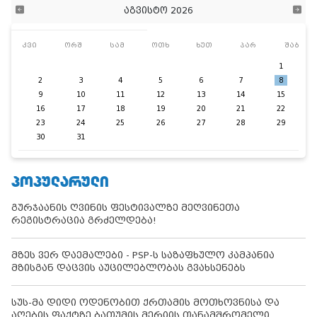
აგვისტო 2026
კვი
ორშ
სამ
ოთხ
ხუთ
პარ
შაბ
1
2
3
4
5
6
7
8
9
10
11
12
13
14
15
16
17
18
19
20
21
22
23
24
25
26
27
28
29
30
31
ᲞᲝᲞᲣᲚᲐᲠᲣᲚᲘ
გურჯაანის ღვინის ფესტივალზე მეღვინეთა
რეგისტრაცია გრძელდება!
მზეს ვერ დაემალები - PSP-ს საზაფხულო კამპანია
მზისგან დაცვის აუცილებლობას გვახსენებს
სუს-მა დიდი ოდენობით ქრთამის მოთხოვნისა და
აღების ფაქტზე ბათუმის მერიის თანამშრომელი