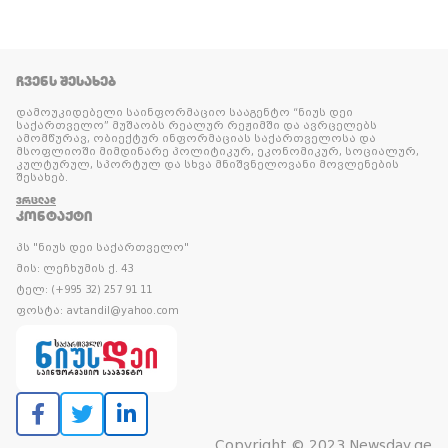
ᲩᲕᲔᲜᲡ ᲨᲔᲡᲐᲮᲔᲑ
დამოუკიდებელი საინფორმაციო სააგენტო “ნიუს დეი
საქართველო” მუშაობს რეალურ რეჟიმში და ავრცელებს
ამომწურავ, ობიექტურ ინფორმაციას საქართველოსა და
მსოფლიოში მიმდინარე პოლიტიკურ, ეკონომიკურ, სოციალურ,
კულტურულ, სპორტულ და სხვა მნიშვნელოვანი მოვლენების
შესახებ.
ᲕᲠᲪᲚᲐᲓ
ᲙᲝᲜᲢᲐᲥᲢᲘ
პს "ნიუს დეი საქართველო"
მის: ლეჩხუმის ქ. 43
ტელ: (+995 32) 257 91 11
ფოსტა: avtandil@yahoo.com
Copyright © 2023 Newsday.ge