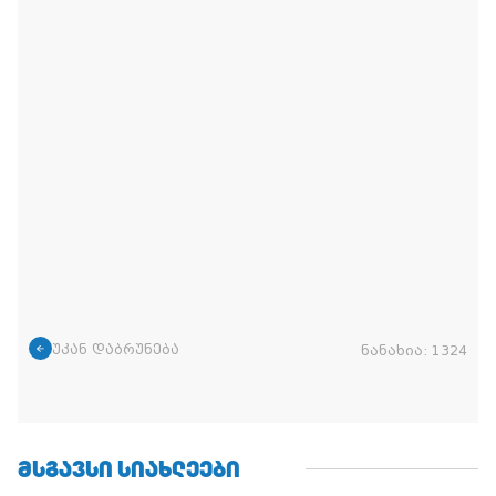
უკან დაბრუნება
ნანახია:
1324
ᲛᲡᲒᲐᲕᲡᲘ ᲡᲘᲐᲮᲚᲔᲔᲑᲘ