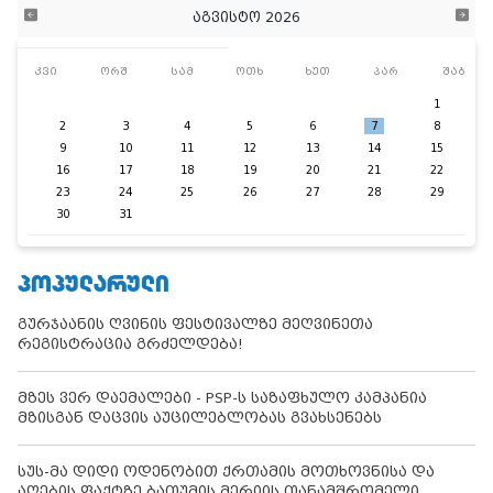
აგვისტო 2026
კვი
ორშ
სამ
ოთხ
ხუთ
პარ
შაბ
1
2
3
4
5
6
7
8
9
10
11
12
13
14
15
16
17
18
19
20
21
22
23
24
25
26
27
28
29
30
31
ᲞᲝᲞᲣᲚᲐᲠᲣᲚᲘ
გურჯაანის ღვინის ფესტივალზე მეღვინეთა
რეგისტრაცია გრძელდება!
მზეს ვერ დაემალები - PSP-ს საზაფხულო კამპანია
მზისგან დაცვის აუცილებლობას გვახსენებს
სუს-მა დიდი ოდენობით ქრთამის მოთხოვნისა და
აღების ფაქტზე ბათუმის მერიის თანამშრომელი