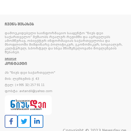
ᲩᲕᲔᲜᲡ ᲨᲔᲡᲐᲮᲔᲑ
დამოუკიდებელი საინფორმაციო სააგენტო “ნიუს დეი
საქართველო” მუშაობს რეალურ რეჟიმში და ავრცელებს
ამომწურავ, ობიექტურ ინფორმაციას საქართველოსა და
მსოფლიოში მიმდინარე პოლიტიკურ, ეკონომიკურ, სოციალურ,
კულტურულ, სპორტულ და სხვა მნიშვნელოვანი მოვლენების
შესახებ.
ᲕᲠᲪᲚᲐᲓ
ᲙᲝᲜᲢᲐᲥᲢᲘ
პს "ნიუს დეი საქართველო"
მის: ლეჩხუმის ქ. 43
ტელ: (+995 32) 257 91 11
ფოსტა: avtandil@yahoo.com
Copyright © 2023 Newsday.ge