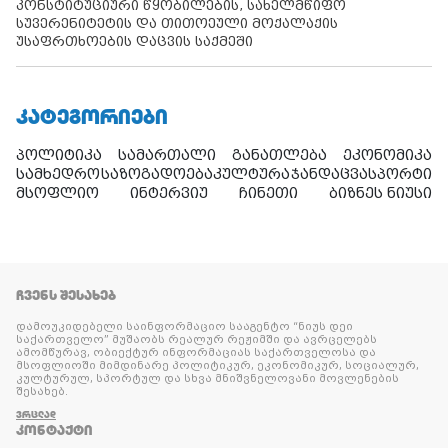
კონსტიტუციური წყობილების, სახელმწიფო
სუვერენიტეტის და თითოეული მოქალაქის
უსაფრთხოების დაცვის საქმეში
ᲙᲐᲢᲔᲒᲝᲠᲘᲔᲑᲘ
პოლიტიკა
სამართალი
განათლება
ეკონომიკა
სამხედრო
საზოგადოება
კულტურა
ჯანდაცვა
სპორტი
მსოფლიო
ინტერვიუ
ჩინეთი
ბიზნეს ნიუსი
ᲩᲕᲔᲜᲡ ᲨᲔᲡᲐᲮᲔᲑ
დამოუკიდებელი საინფორმაციო სააგენტო “ნიუს დეი
საქართველო” მუშაობს რეალურ რეჟიმში და ავრცელებს
ამომწურავ, ობიექტურ ინფორმაციას საქართველოსა და
მსოფლიოში მიმდინარე პოლიტიკურ, ეკონომიკურ, სოციალურ,
კულტურულ, სპორტულ და სხვა მნიშვნელოვანი მოვლენების
შესახებ.
ᲕᲠᲪᲚᲐᲓ
ᲙᲝᲜᲢᲐᲥᲢᲘ