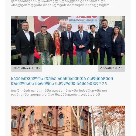
ღონისძიების დასასრულს დისკუსია გაიმართა და
ახალგაზრდებმა მინისტრებს მათთვის საინტერესო
საკითხებთან
2025-04-24 11:06
განათლება
საქართველოს თურქ ბიზნესმენთა ასოციაციამ
თბილისის მარიფის სკოლაში გამართულ 23
აპრილის ეროვნული სუვერე
ბავშვების თვალებში აკიაფებულმა სიხარულმა და
ღიმილმა კიდევ უფრო შთამბეჭდავი გახადა ამ