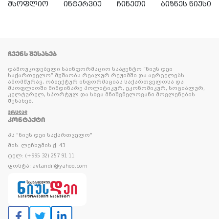
მსოფლიო
ინტერვიუ
ჩინეთი
ბიზნეს ნიუსი
ᲩᲕᲔᲜᲡ ᲨᲔᲡᲐᲮᲔᲑ
დამოუკიდებელი საინფორმაციო სააგენტო “ნიუს დეი
საქართველო” მუშაობს რეალურ რეჟიმში და ავრცელებს
ამომწურავ, ობიექტურ ინფორმაციას საქართველოსა და
მსოფლიოში მიმდინარე პოლიტიკურ, ეკონომიკურ, სოციალურ,
კულტურულ, სპორტულ და სხვა მნიშვნელოვანი მოვლენების
შესახებ.
ᲕᲠᲪᲚᲐᲓ
ᲙᲝᲜᲢᲐᲥᲢᲘ
პს "ნიუს დეი საქართველო"
მის: ლეჩხუმის ქ. 43
ტელ: (+995 32) 257 91 11
ფოსტა: avtandil@yahoo.com