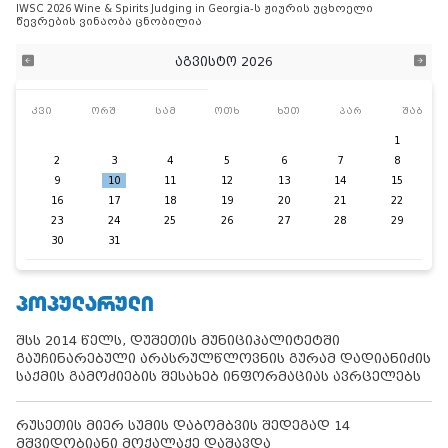
IWSC 2026 Wine & Spirits Judging in Georgia-ს ჟიურის უცხოელი
წევრების ვინაობა ცნობილია
აგვისტო 2026
კვი
ორშ
სამ
ოთხ
ხუთ
პარ
შაბ
1
2
3
4
5
6
7
8
9
10
11
12
13
14
15
16
17
18
19
20
21
22
23
24
25
26
27
28
29
30
31
ᲞᲝᲞᲣᲚᲐᲠᲣᲚᲘ
შსს 2014 წელს, დუშეთის მუნიციპალიტეტში
გაუჩინარებული არასრულწლოვნის გურამ დადიანიძის
საქმის გამოძიების შესახებ ინფორმაციას ავრცელებს
რუსეთის მიერ სუმის დაბომბვის შედეგად 14
მშვიდობიანი მოქალაქე დაშავდა