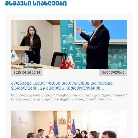
ᲛᲡᲒᲐᲕᲡᲘ ᲡᲘᲐᲮᲚᲔᲔᲑᲘ
2025-04-30 10:14
განათლება
კომპანია „ბეკო“-სთან ერთობლივი პროექტის
ფარგლებში, 29 აპრილს, თურქოლოგიის
მიმართულებისა და თბილისის
საქართველოს თურქ ბიზნესმენთა ასოციაცია "გურთიადის"
წევრ, საყოფაცხოვრებო ტექნიკის საერთაშორისო