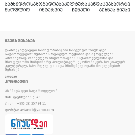
სამხედრო
საზოგადოება
კულტურა
ჯანდაცვა
სპორტი
მსოფლიო
ინტერვიუ
ჩინეთი
ბიზნეს ნიუსი
ᲩᲕᲔᲜᲡ ᲨᲔᲡᲐᲮᲔᲑ
დამოუკიდებელი საინფორმაციო სააგენტო “ნიუს დეი
საქართველო” მუშაობს რეალურ რეჟიმში და ავრცელებს
ამომწურავ, ობიექტურ ინფორმაციას საქართველოსა და
მსოფლიოში მიმდინარე პოლიტიკურ, ეკონომიკურ, სოციალურ,
კულტურულ, სპორტულ და სხვა მნიშვნელოვანი მოვლენების
შესახებ.
ᲕᲠᲪᲚᲐᲓ
ᲙᲝᲜᲢᲐᲥᲢᲘ
პს "ნიუს დეი საქართველო"
მის: ლეჩხუმის ქ. 43
ტელ: (+995 32) 257 91 11
ფოსტა: avtandil@yahoo.com