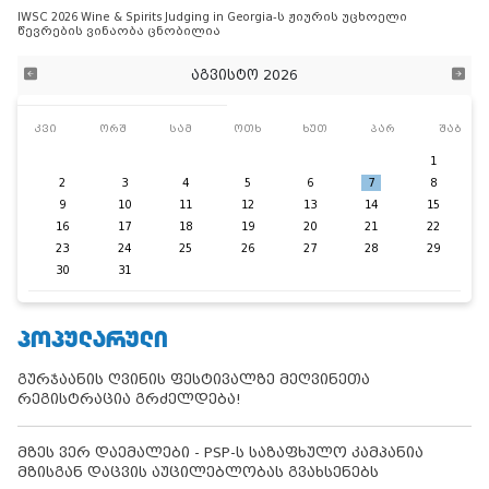
IWSC 2026 Wine & Spirits Judging in Georgia-ს ჟიურის უცხოელი
წევრების ვინაობა ცნობილია
აგვისტო 2026
კვი
ორშ
სამ
ოთხ
ხუთ
პარ
შაბ
1
2
3
4
5
6
7
8
9
10
11
12
13
14
15
16
17
18
19
20
21
22
23
24
25
26
27
28
29
30
31
ᲞᲝᲞᲣᲚᲐᲠᲣᲚᲘ
გურჯაანის ღვინის ფესტივალზე მეღვინეთა
რეგისტრაცია გრძელდება!
მზეს ვერ დაემალები - PSP-ს საზაფხულო კამპანია
მზისგან დაცვის აუცილებლობას გვახსენებს