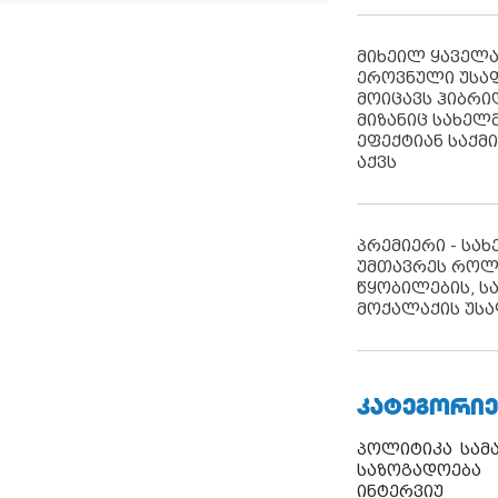
მიხეილ ყაველ
ეროვნული უსა
მოიცავს ჰიბრ
მიზანიც სახელმ
ეფექტიან საქმ
აქვს
პრემიერი - სა
უმთავრეს როლ
წყობილების, ს
მოქალაქის უსა
ᲙᲐᲢᲔᲒᲝᲠᲘᲔ
პოლიტიკა
სამ
საზოგადოება
ინტერვიუ