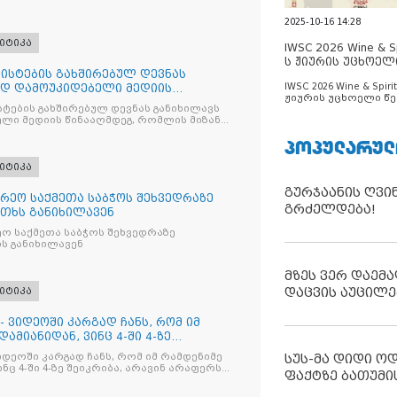
2025-10-16 14:28
იტიკა
IWSC 2026 Wine & Spi
ს ჟიურის უცხოელ
ისტების გახშირებულ დევნას
ცნობილია
IWSC 2026 Wine & Spirit
ად დამოუკიდებელი მედიის
ჟიურის უცხოელი წე
ტების გახშირებულ დევნას განიხილავს
ცნობილია
ლი მედიის წინააღმდეგ, რომლის მიზანი
ხშობაა
ᲞᲝᲞᲣᲚᲐᲠᲣᲚ
იტიკა
გურჯაანის ღვი
რეო საქმეთა საბჭოს შეხვედრაზე
გრძელდება!
თხს განიხილავენ
ო საქმეთა საბჭოს შეხვედრაზე
ს განიხილავენ
მზეს ვერ დაემა
დაცვის აუცილე
იტიკა
- ვიდეოში კარგად ჩანს, რომ იმ
ამიანიდან, ვინც 4-ში 4-ზე
სუს-მა დიდი ო
იდეოში კარგად ჩანს, რომ იმ რამდენიმე
ნც 4-ში 4-ზე შეიკრიბა, არავინ არაფერს
ფაქტზე ბათუმი
და არც ვექილი. ამ "ხალხის მდინარეში"
მოჩნდა, ვინც დინების საწინააღმდეგოდ