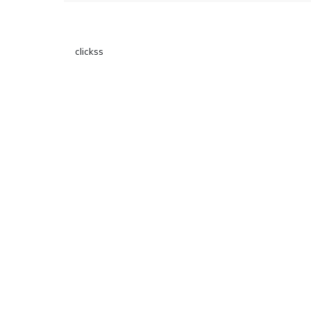
გაცურავდა
clickss