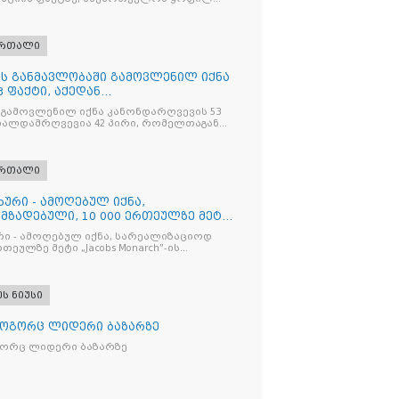
 ირაკლი ღარიბაშვილს ბრალდება
ართალი
ღის განმავლობაში გამოვლენილ იქნა
 ფაქტი, აქედან
ვია
 გამოვლენილ იქნა კანონდარღვევის 53
თალდამრღვევია 42 პირი, რომელთაგან
ულია
ართალი
ხური - ამოღებულ იქნა,
მზადებული, 10 000 ერთეულზე მეტი
რი - ამოღებულ იქნა, სარეალიზაციოდ
რთეულზე მეტი „Jacobs Monarch”-ის
კანონო ნიშანდებული ერთჯერადი ყავა
ი „Raffaello”-ს სასაქონლო ნიშნით
ი ტკბილეული
ეს ნიუსი
როგორც ლიდერი ბაზარზე
გორც ლიდერი ბაზარზე