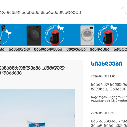
არი
რეკლამა
ჩვენ შესახებ
კონტაქტი
კა
სამხედრო
საზოგადოება
კულტურა
ჯანდაცვა
სპორტ
ᲡᲘᲐᲮᲚᲔᲔᲑᲘ
ს თანამშრომლებმა „ქურდულ
 დააკავა
2026-08-08 11:00
საგარეო საქმეთა
დღესაც, ოკუპაცი
რუსეთი არ ასრუ
საგარეო საქმეთა ს
შუამავლ
ოკუპაციის 18 წლის
ასრულებს ევროკავ
დადებულ 2008 წლის
შეწყვეტის შეთანხმე
2026-08-08 10:49
აფართოებს საკუთ
ოკუპირებულ რეგიონ
ეკა კუპატაძე - "
მილიტარიზაციის პ
ვისაც გიგა სექს
დგამს ნაბიჯებს მა