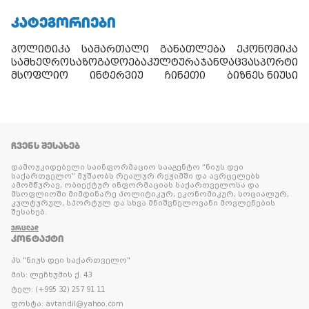
ᲙᲐᲢᲔᲒᲝᲠᲘᲔᲑᲘ
პოლიტიკა
სამართალი
განათლება
ეკონომიკა
სამხედრო
საზოგადოება
კულტურა
ჯანდაცვა
სპორტი
მსოფლიო
ინტერვიუ
ჩინეთი
ბიზნეს ნიუსი
ᲩᲕᲔᲜᲡ ᲨᲔᲡᲐᲮᲔᲑ
დამოუკიდებელი საინფორმაციო სააგენტო “ნიუს დეი
საქართველო” მუშაობს რეალურ რეჟიმში და ავრცელებს
ამომწურავ, ობიექტურ ინფორმაციას საქართველოსა და
მსოფლიოში მიმდინარე პოლიტიკურ, ეკონომიკურ, სოციალურ,
კულტურულ, სპორტულ და სხვა მნიშვნელოვანი მოვლენების
შესახებ.
ᲕᲠᲪᲚᲐᲓ
ᲙᲝᲜᲢᲐᲥᲢᲘ
პს "ნიუს დეი საქართველო"
მის: ლეჩხუმის ქ. 43
ტელ: (+995 32) 257 91 11
ფოსტა: avtandil@yahoo.com