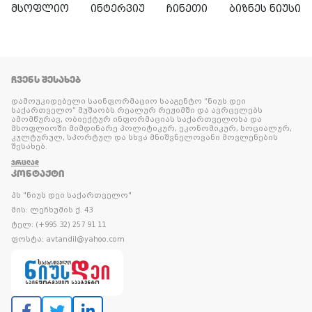
მსოფლიო
ინტერვიუ
ჩინეთი
ბიზნეს ნიუსი
ᲩᲕᲔᲜᲡ ᲨᲔᲡᲐᲮᲔᲑ
დამოუკიდებელი საინფორმაციო სააგენტო “ნიუს დეი
საქართველო” მუშაობს რეალურ რეჟიმში და ავრცელებს
ამომწურავ, ობიექტურ ინფორმაციას საქართველოსა და
მსოფლიოში მიმდინარე პოლიტიკურ, ეკონომიკურ, სოციალურ,
კულტურულ, სპორტულ და სხვა მნიშვნელოვანი მოვლენების
შესახებ.
ᲕᲠᲪᲚᲐᲓ
ᲙᲝᲜᲢᲐᲥᲢᲘ
პს "ნიუს დეი საქართველო"
მის: ლეჩხუმის ქ. 43
ტელ: (+995 32) 257 91 11
ფოსტა: avtandil@yahoo.com