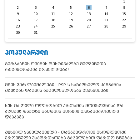
1
2
3
4
5
6
7
8
9
10
11
12
13
14
15
16
17
18
19
20
21
22
23
24
25
26
27
28
29
30
31
ᲞᲝᲞᲣᲚᲐᲠᲣᲚᲘ
გურჯაანის ღვინის ფესტივალზე მეღვინეთა
რეგისტრაცია გრძელდება!
მზეს ვერ დაემალები - PSP-ს საზაფხულო კამპანია
მზისგან დაცვის აუცილებლობას გვახსენებს
სუს-მა დიდი ოდენობით ქრთამის მოთხოვნისა და
აღების ფაქტზე ბათუმის მერიის თანამშრომელი
დააკავა
მიხეილ ყაველაშვილი - თანამედროვე მსოფლიოში
ეროვნული უსაფრთხოება გაცილებით ფართო ცნებაა