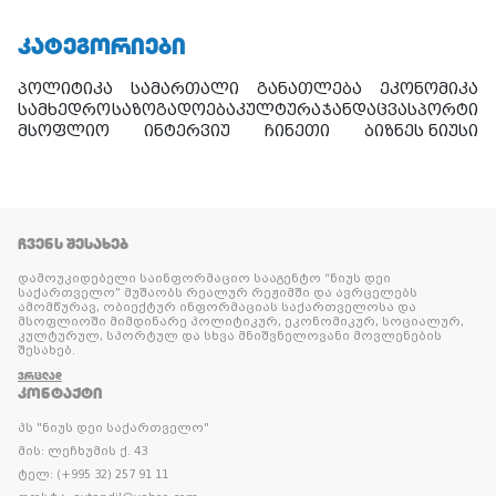
ᲙᲐᲢᲔᲒᲝᲠᲘᲔᲑᲘ
პოლიტიკა
სამართალი
განათლება
ეკონომიკა
სამხედრო
საზოგადოება
კულტურა
ჯანდაცვა
სპორტი
მსოფლიო
ინტერვიუ
ჩინეთი
ბიზნეს ნიუსი
ᲩᲕᲔᲜᲡ ᲨᲔᲡᲐᲮᲔᲑ
დამოუკიდებელი საინფორმაციო სააგენტო “ნიუს დეი
საქართველო” მუშაობს რეალურ რეჟიმში და ავრცელებს
ამომწურავ, ობიექტურ ინფორმაციას საქართველოსა და
მსოფლიოში მიმდინარე პოლიტიკურ, ეკონომიკურ, სოციალურ,
კულტურულ, სპორტულ და სხვა მნიშვნელოვანი მოვლენების
შესახებ.
ᲕᲠᲪᲚᲐᲓ
ᲙᲝᲜᲢᲐᲥᲢᲘ
პს "ნიუს დეი საქართველო"
მის: ლეჩხუმის ქ. 43
ტელ: (+995 32) 257 91 11