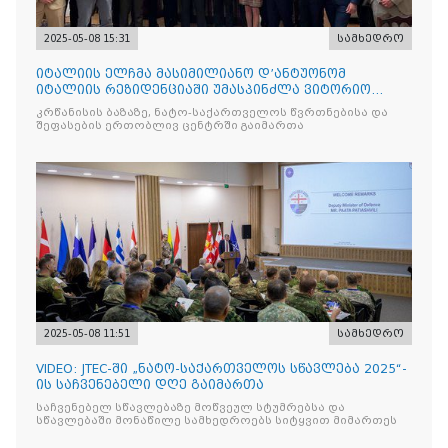
2025-05-08 15:31
სამხედრო
იტალიის ელჩმა მასიმილიანო დ’ანტუონომ
იტალიის რეზიდენციაში უმასპინძლა ვიტორიო
ვენეტოს სახ. დივიზიის ს
კრწანისის ბაზაზე, ნატო-საქართველოს წვრთნებისა და
შეფასების ერთობლივ ცენტრში გაიმართა
2025-05-08 11:51
სამხედრო
VIDEO: JTEC-ში „ნატო-საქართველოს სწავლება 2025“-
ის საჩვენებელი დღე გაიმართა
საჩვენებელ სწავლებაზე მოწვეულ სტუმრებსა და
სწავლებაში მონაწილე სამხედროებს სიტყვით მიმართეს