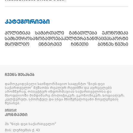
ᲙᲐᲢᲔᲒᲝᲠᲘᲔᲑᲘ
პოლიტიკა
სამართალი
განათლება
ეკონომიკა
სამხედრო
საზოგადოება
კულტურა
ჯანდაცვა
სპორტი
მსოფლიო
ინტერვიუ
ჩინეთი
ბიზნეს ნიუსი
ᲩᲕᲔᲜᲡ ᲨᲔᲡᲐᲮᲔᲑ
დამოუკიდებელი საინფორმაციო სააგენტო “ნიუს დეი
საქართველო” მუშაობს რეალურ რეჟიმში და ავრცელებს
ამომწურავ, ობიექტურ ინფორმაციას საქართველოსა და
მსოფლიოში მიმდინარე პოლიტიკურ, ეკონომიკურ, სოციალურ,
კულტურულ, სპორტულ და სხვა მნიშვნელოვანი მოვლენების
შესახებ.
ᲕᲠᲪᲚᲐᲓ
ᲙᲝᲜᲢᲐᲥᲢᲘ
პს "ნიუს დეი საქართველო"
მის: ლეჩხუმის ქ. 43