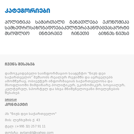
ᲙᲐᲢᲔᲒᲝᲠᲘᲔᲑᲘ
პოლიტიკა
სამართალი
განათლება
ეკონომიკა
სამხედრო
საზოგადოება
კულტურა
ჯანდაცვა
სპორტი
მსოფლიო
ინტერვიუ
ჩინეთი
ბიზნეს ნიუსი
ᲩᲕᲔᲜᲡ ᲨᲔᲡᲐᲮᲔᲑ
დამოუკიდებელი საინფორმაციო სააგენტო “ნიუს დეი
საქართველო” მუშაობს რეალურ რეჟიმში და ავრცელებს
ამომწურავ, ობიექტურ ინფორმაციას საქართველოსა და
მსოფლიოში მიმდინარე პოლიტიკურ, ეკონომიკურ, სოციალურ,
კულტურულ, სპორტულ და სხვა მნიშვნელოვანი მოვლენების
შესახებ.
ᲕᲠᲪᲚᲐᲓ
ᲙᲝᲜᲢᲐᲥᲢᲘ
პს "ნიუს დეი საქართველო"
მის: ლეჩხუმის ქ. 43
ტელ: (+995 32) 257 91 11
ფოსტა: avtandil@yahoo.com