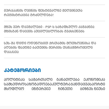
გურჯაანის ღვინის ფესტივალზე მეღვინეთა
რეგისტრაცია გრძელდება!
მზეს ვერ დაემალები - PSP-ს საზაფხულო კამპანია
მზისგან დაცვის აუცილებლობას გვახსენებს
სუს-მა დიდი ოდენობით ქრთამის მოთხოვნისა და
აღების ფაქტზე ბათუმის მერიის თანამშრომელი
დააკავა
ᲙᲐᲢᲔᲒᲝᲠᲘᲔᲑᲘ
პოლიტიკა
სამართალი
განათლება
ეკონომიკა
სამხედრო
საზოგადოება
კულტურა
ჯანდაცვა
სპორტი
მსოფლიო
ინტერვიუ
ჩინეთი
ბიზნეს ნიუსი