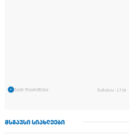
უკან დაბრუნება
ნანახია:
1739
ᲛᲡᲒᲐᲕᲡᲘ ᲡᲘᲐᲮᲚᲔᲔᲑᲘ