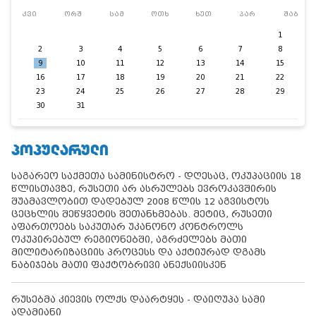
კვი
ორშ
სამ
ოთხ
ხუთ
პარ
შაბ
1
2
3
4
5
6
7
8
9
10
11
12
13
14
15
16
17
18
19
20
21
22
23
24
25
26
27
28
29
30
31
ᲞᲝᲞᲣᲚᲐᲠᲣᲚᲘ
საგარეო საქმეთა სამინისტრო - დღესაც, ოკუპაციის 18
წლისთავზე, რუსეთი არ ასრულებს ევროკავშირის
შუამავლობით დადებულ 2008 წლის 12 აგვისტოს
ცეცხლის შეწყვეტის შეთანხმებას. მეტიც, რუსეთი
აფართოებს საკუთარ უკანონო კონტროლს
ოკუპირებულ რეგიონებში, აგრძელებს მათი
მილიტარიზაციის პროცესს და აქტიურად დგამს
ნაბიჯებს მათი ფაქტობრივი ანექსიისკენ
რუსებმა კიევის ოლქს დაარტყეს - დაიღუპა სამი
ადამიანი