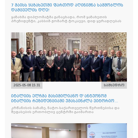
7 მაისს ყაზახეთში ფართოდ აღინიშნა სამშობლოს
დამცველის დღე!
ყაზახმა დიპლომატმა განაცხადა, რომ ყაზახეთის
პრეზიდენტი, კასსიმ-ჟომარტ ტოკაევი, დიდ ყურადღებას
2025-05-08 15:31
სამხედრო
იტალიის ელჩმა მასიმილიანო დ’ანტუონომ
იტალიის რეზიდენციაში უმასპინძლა ვიტორიო
ვენეტოს სახ. დივიზიის ს
კრწანისის ბაზაზე, ნატო-საქართველოს წვრთნებისა და
შეფასების ერთობლივ ცენტრში გაიმართა