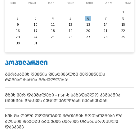
კვი
ორშ
სამ
ოთხ
ხუთ
პარ
შაბ
1
2
3
4
5
6
7
8
9
10
11
12
13
14
15
16
17
18
19
20
21
22
23
24
25
26
27
28
29
30
31
ᲞᲝᲞᲣᲚᲐᲠᲣᲚᲘ
გურჯაანის ღვინის ფესტივალზე მეღვინეთა
რეგისტრაცია გრძელდება!
მზეს ვერ დაემალები - PSP-ს საზაფხულო კამპანია
მზისგან დაცვის აუცილებლობას გვახსენებს
სუს-მა დიდი ოდენობით ქრთამის მოთხოვნისა და
აღების ფაქტზე ბათუმის მერიის თანამშრომელი
დააკავა