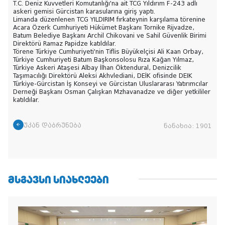
T.C. Deniz Kuvvetleri Komutanlığı'na ait TCG Yıldırım F-243 adlı
askeri gemisi Gürcistan karasularına giriş yaptı.
Limanda düzenlenen TCG YILDIRIM fırkateynin karşılama törenine
Acara Özerk Cumhuriyeti Hükümet Başkanı Tornike Rijvadze,
Batum Belediye Başkanı Archil Chikovani ve Sahil Güvenlik Birimi
Direktörü Ramaz Papidze katıldılar.
Törene Türkiye Cumhuriyeti'nin Tiflis Büyükelçisi Ali Kaan Orbay,
Türkiye Cumhuriyeti Batum Başkonsolosu Rıza Kağan Yılmaz,
Türkiye Askeri Ataşesi Albay İlhan Öktendural, Denizcilik
Taşımacılığı Direktörü Aleksi Akhvlediani, DEİK ofisinde DEIK
Türkiye-Gürcistan İş Konseyi ve Gürcistan Uluslararası Yatırımcılar
Derneği Başkanı Osman Çalışkan Mzhavanadze ve diğer yetkililer
katıldılar.
უკან დაბრუნება
ნანახია:
1901
ᲛᲡᲒᲐᲕᲡᲘ ᲡᲘᲐᲮᲚᲔᲔᲑᲘ