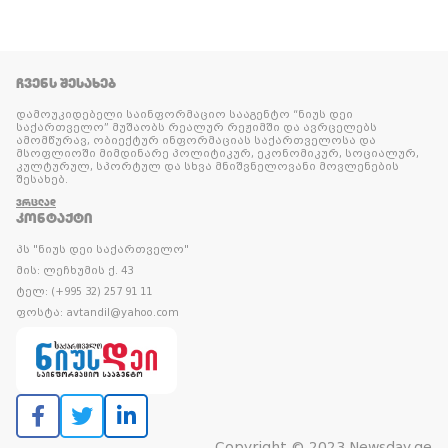
ᲩᲕᲔᲜᲡ ᲨᲔᲡᲐᲮᲔᲑ
დამოუკიდებელი საინფორმაციო სააგენტო “ნიუს დეი
საქართველო” მუშაობს რეალურ რეჟიმში და ავრცელებს
ამომწურავ, ობიექტურ ინფორმაციას საქართველოსა და
მსოფლიოში მიმდინარე პოლიტიკურ, ეკონომიკურ, სოციალურ,
კულტურულ, სპორტულ და სხვა მნიშვნელოვანი მოვლენების
შესახებ.
ᲕᲠᲪᲚᲐᲓ
ᲙᲝᲜᲢᲐᲥᲢᲘ
პს "ნიუს დეი საქართველო"
მის: ლეჩხუმის ქ. 43
ტელ: (+995 32) 257 91 11
ფოსტა: avtandil@yahoo.com
Copyright © 2023 Newsday.ge