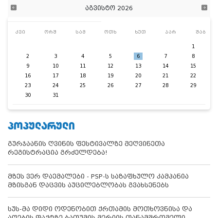
აგვისტო 2026
კვი
ორშ
სამ
ოთხ
ხუთ
პარ
შაბ
1
2
3
4
5
6
7
8
9
10
11
12
13
14
15
16
17
18
19
20
21
22
23
24
25
26
27
28
29
30
31
ᲞᲝᲞᲣᲚᲐᲠᲣᲚᲘ
გურჯაანის ღვინის ფესტივალზე მეღვინეთა
რეგისტრაცია გრძელდება!
მზეს ვერ დაემალები - PSP-ს საზაფხულო კამპანია
მზისგან დაცვის აუცილებლობას გვახსენებს
სუს-მა დიდი ოდენობით ქრთამის მოთხოვნისა და
აღების ფაქტზე ბათუმის მერიის თანამშრომელი